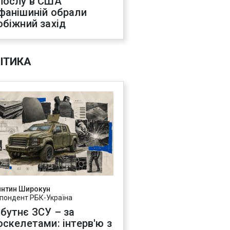
послу в США
фанішиній обрали
обіжний захід
ІТИКА
янтин Широкун
пондент РБК-Україна
бутнє ЗСУ – за
оскелетами: інтерв'ю з