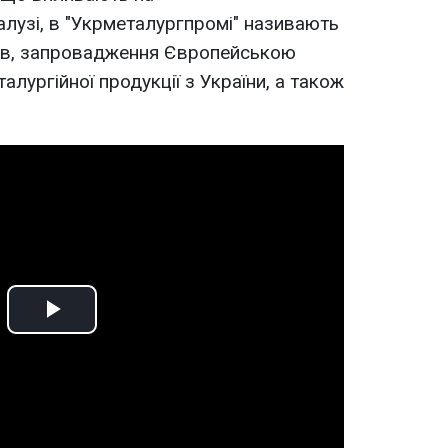
лузі, в "Укрметалургпромі" називають
ів, запровадження Європейською
алургійної продукції з України, а також
Play
Video