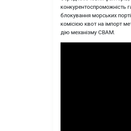
конкурентоспроможність га
блокування морських порт
комісією квот на імпорт мет
дію механізму CBAM.