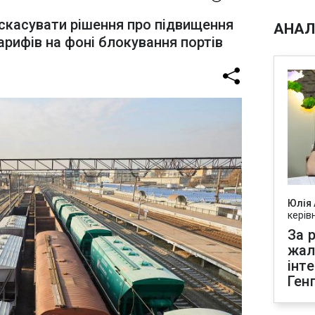
скасувати рішення про підвищення
АНАЛ
арифів на фоні блокування портів
Юлія
керів
За р
жал
інт
Ген