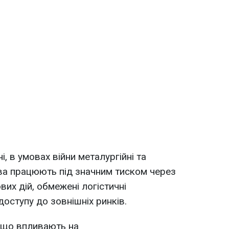
і, в умовах війни металургійні та
ва працюють під значним тиском через
вих дій, обмежені логістичні
оступу до зовнішніх ринків.
 що впливають на