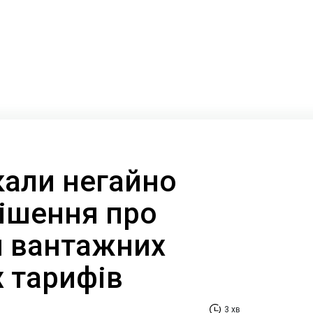
кали негайно
рішення про
 вантажних
х тарифів
3 хв