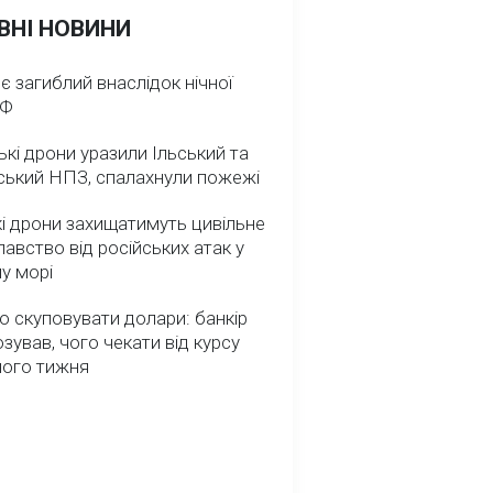
ВНІ НОВИНИ
 є загиблий внаслідок нічної
РФ
ькі дрони уразили Ільський та
ський НПЗ, спалахнули пожежі
і дрони захищатимуть цивільне
авство від російських атак у
у морі
о скуповувати долари: банкір
зував, чого чекати від курсу
ного тижня