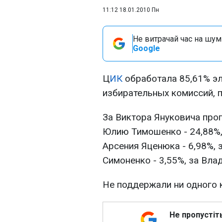
11:12 18.01.2010 Пн
Не витрачай час на шум!
Google
Ц
ИК
обработала 85,61% э
избирательных комиссий, 
За Виктора Януковича про
Юлию Тимошенко - 24,88%, 
Арсения Яценюка - 6,98%, 
Симоненко - 3,55%, за Вла
Не поддержали ни одного 
Не пропустіт