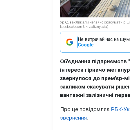
Уряд закликали негайно скасувати ріш
facebook com Ukrzaliznytsia)
Не витрачай час на шум!
Google
Об'єднання підприємств 
інтереси гірничо-металур
звернулося до прем'єр-мі
закликом скасувати ріше
вантажні залізничні пере
Про це повідомляє
РБК-Ук
звернення
.