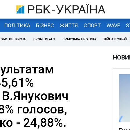
ПОЛІТИКА
БІЗНЕС
ЖИТТЯ
СПОРТ
WAVE
S
ОБСТРІЛ КИЄВА
DRONE DEALS
ОРМУЗЬКА ПРОТОКА
ВІЙНА В УКРАЇНІ
НОВИ
зультатам
85,61%
 В.Янукович
8% голосов,
о - 24,88%.