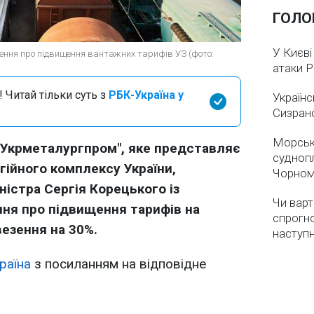
ГОЛО
У Києві
ення про підвищення вантажних тарифів УЗ (фото:
атаки 
 Читай тільки суть з
РБК-Україна у
Українс
Сизран
Морськ
"Укрметалургпром", яке представляє
суднопл
гійного комплексу України,
Чорном
ністра Сергія Корецького із
Чи варт
ння про підвищення тарифів на
спрогно
везення на 30%.
наступ
раїна
з посиланням на відповідне