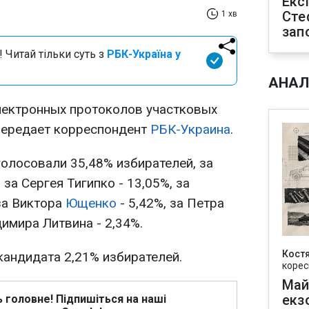
Екс
Сте
1 хв
зап
 Читай тільки суть з
РБК-Україна у
АНАЛ
лектронных протоколов участковых
передает корреспондент
РБК-Украина
.
голосовали 35,48% избирателей, за
за Сергея Тигипко - 13,05%, за
за Виктора
Ющенко
- 5,42%, за Петра
димира Литвина - 2,34%.
Кост
кандидата 2,21% избирателей.
корес
Май
екз
ь головне! Підпишіться на наші