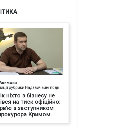
ІТИКА
 Акимова
ниця рубрики Надзвичайні події
ік ніхто з бізнесу не
івся на тиск офіційно:
ерв'ю з заступником
прокурора Кримом