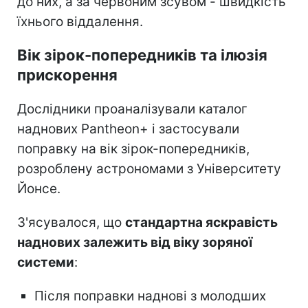
до них, а за червоним зсувом - швидкість
їхнього віддалення.
Вік зірок-попередників та ілюзія
прискорення
Дослідники проаналізували каталог
наднових Pantheon+ і застосували
поправку на вік зірок-попередників,
розроблену астрономами з Університету
Йонсе.
З'ясувалося, що
стандартна яскравість
наднових залежить від віку зоряної
системи
:
Після поправки наднові з молодших