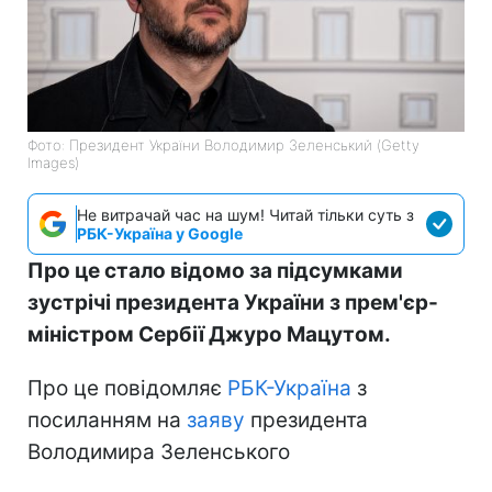
Фото: Президент України Володимир Зеленський (Getty
Images)
Не витрачай час на шум! Читай тільки суть з
РБК-Україна у Google
Про це стало відомо за підсумками
зустрічі президента України з прем'єр-
міністром Сербії Джуро Мацутом.
Про це повідомляє
РБК-Україна
з
посиланням на
заяву
президента
Володимира Зеленського