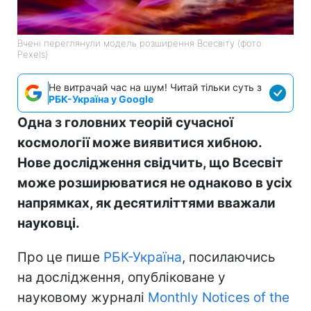
Вчені переглянули модель розширення Всесвіту (фото:
Pexels)
Не витрачай час на шум! Читай тільки суть з
РБК-Україна у Google
Одна з головних теорій сучасної
космології може виявитися хибною.
Нове дослідження свідчить, що Всесвіт
може розширюватися не однаково в усіх
напрямках, як десятиліттями вважали
науковці.
Про це пише
РБК-Україна
, посилаючись
на дослідження, опубліковане у
науковому журналі
Monthly Notices of the