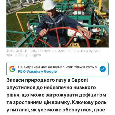
Фото: дефіцит газу в Німеччині може вплинути на сусідні
країни (Getty Images)
Не витрачай час на шум! Читай тільки суть з
РБК-Україна у Google
Запаси природного газу в Європі
опустилися до небезпечно низького
рівня, що може загрожувати дефіцитом
та зростанням цін взимку. Ключову роль
у питанні, як усе може обернутися, грає