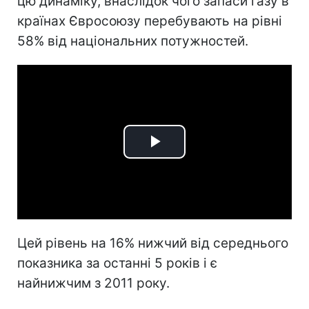
цю динаміку, внаслідок чого запаси газу в
країнах Євросоюзу перебувають на рівні
58% від національних потужностей.
Play
Video
Цей рівень на 16% нижчий від середнього
показника за останні 5 років і є
найнижчим з 2011 року.