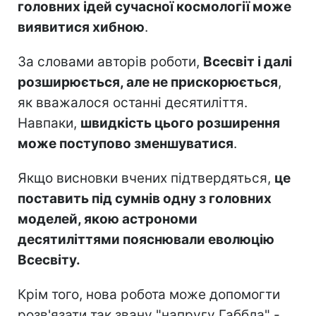
головних ідей сучасної космології може
виявитися хибною
.
За словами авторів роботи,
Всесвіт і далі
розширюється, але не прискорюється
,
як вважалося останні десятиліття.
Навпаки,
швидкість цього розширення
може поступово зменшуватися
.
Якщо висновки вчених підтвердяться,
це
поставить під сумнів одну з головних
моделей, якою астрономи
десятиліттями пояснювали еволюцію
Всесвіту.
Крім того, нова робота може допомогти
розв'язати так звану "напругу Габбла" -