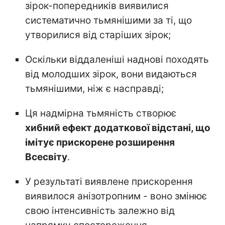
зірок-попередників виявилися
систематично тьмянішими за ті, що
утворилися від старіших зірок;
Оскільки віддаленіші наднові походять
від молодших зірок, вони видаються
тьмянішими, ніж є насправді;
Ця надмірна тьмяність створює
хибний ефект додаткової відстані, що
імітує прискорене розширення
Всесвіту
.
У результаті виявлене прискорення
виявилося анізотропним - воно змінює
свою інтенсивність залежно від