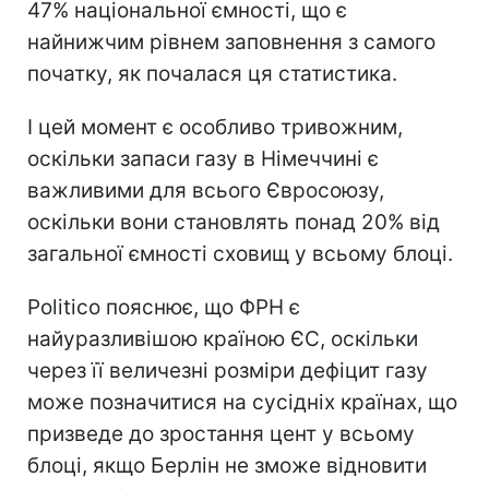
47% національної ємності, що є
найнижчим рівнем заповнення з самого
початку, як почалася ця статистика.
І цей момент є особливо тривожним,
оскільки запаси газу в Німеччині є
важливими для всього Євросоюзу,
оскільки вони становлять понад 20% від
загальної ємності сховищ у всьому блоці.
Politico пояснює, що ФРН є
найуразливішою країною ЄС, оскільки
через її величезні розміри дефіцит газу
може позначитися на сусідніх країнах, що
призведе до зростання цент у всьому
блоці, якщо Берлін не зможе відновити