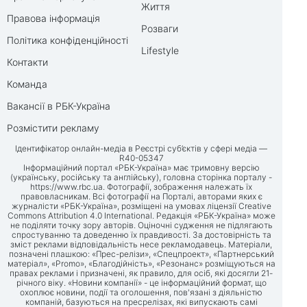
Життя
Правова інформація
Розваги
Політика конфіденційності
Lifestyle
Контакти
Команда
Вакансії в РБК-Україна
Розмістити рекламу
Ідентифікатор онлайн-медіа в Реєстрі суб’єктів у сфері медіа —
R40-05347
Інформаційний портал «РБК-Україна» має тримовну версію
(українську, російську та англійську), головна сторінка порталу -
https://www.rbc.ua
. Фотографії, зображення належать їх
правовласникам. Всі фотографії на Порталі, авторами яких є
журналісти «РБК-Україна», розміщені на умовах ліцензії Creative
Commons Attribution 4.0 International. Редакція «РБК-Україна» може
не поділяти точку зору авторів. Оціночні судження не підлягають
спростуванню та доведенню їх правдивості. За достовірність та
зміст реклами відповідальність несе рекламодавець. Матеріали,
позначені плашкою: «Прес-релізи», «Спецпроект», «Партнерський
матеріал», «Promo», «Благодійність», «Резонанс» розміщуються на
правах реклами і призначені, як правило, для осіб, які досягли 21-
річного віку. «Новини компанії» - це інформаційний формат, що
охоплює новини, події та оголошення, пов'язані з діяльністю
компаній, базуються на пресрелізах, які випускають самі