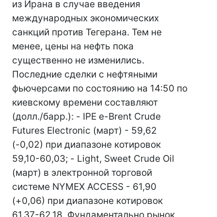
из Ирана в случае введения
международных экономических
санкций против Тегерана. Тем не
менее, цены на нефть пока
существенно не изменились.
Последние сделки с нефтяными
фьючерсами по состоянию на 14:50 по
киевскому времени составляют
(долл./барр.): - IPE e-Brent Crude
Futures Electronic (март) - 59,62
(-0,02) при диапазоне котировок
59,10-60,03; - Light, Sweet Crude Oil
(март) в электронной торговой
системе NYMEX ACCESS - 61,90
(+0,06) при диапазоне котировок
61,37-62,18. Фундаментально рынок