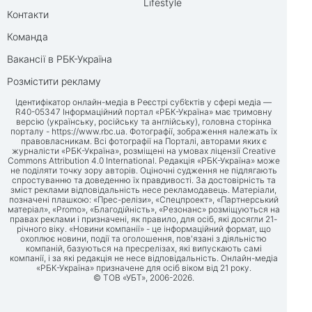
Lifestyle
Контакти
Команда
Вакансії в РБК-Україна
Розмістити рекламу
Ідентифікатор онлайн-медіа в Реєстрі суб’єктів у сфері медіа —
R40-05347 Інформаційний портал «РБК-Україна» має тримовну
версію (українську, російську та англійську), головна сторінка
порталу -
https://www.rbc.ua
. Фотографії, зображення належать їх
правовласникам. Всі фотографії на Порталі, авторами яких є
журналісти «РБК-Україна», розміщені на умовах ліцензії Creative
Commons Attribution 4.0 International. Редакція «РБК-Україна» може
не поділяти точку зору авторів. Оціночні судження не підлягають
спростуванню та доведенню їх правдивості. За достовірність та
зміст реклами відповідальність несе рекламодавець. Матеріали,
позначені плашкою: «Прес-релізи», «Спецпроект», «Партнерський
матеріал», «Promo», «Благодійність», «Резонанс» розміщуються на
правах реклами і призначені, як правило, для осіб, які досягли 21-
річного віку. «Новини компанії» - це інформаційний формат, що
охоплює новини, події та оголошення, пов'язані з діяльністю
компаній, базуються на пресрелізах, які випускають самі
компанії, і за які редакція не несе відповідальність. Онлайн-медіа
«РБК-Україна» призначене для осіб віком від 21 року.
© ТОВ «УБТ», 2006-2026.