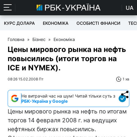
UA
КУРС ДОЛАРА
ЕКОНОМІКА
ОСОБИСТІ ФІНАНСИ
TEC
Головна
»
Бізнес
»
Економіка
Цены мирового рынка на нефть
повысились (итоги торгов на
ICE и NYMEX).
08:26 15.02.2008 Пт
1 хв
Не витрачай час на шум! Читай тільки суть з
РБК-Україна у Google
Цены мирового рынка на нефть по итогам
торгов 14 февраля 2008 г. на ведущих
нефтяных биржах повысились.