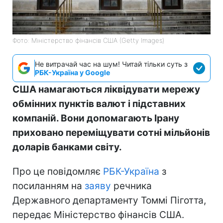
Фото: Міністерство фінансів СШA (Getty Images)
Не витрачай час на шум! Читай тільки суть з
РБК-Україна у Google
США намагаються ліквідувати мережу
обмінних пунктів валют і підставних
компаній. Вони допомагають Ірану
приховано переміщувати сотні мільйонів
доларів банками світу.
Про це повідомляє
РБК-Україна
з
посиланням на
заяву
речника
Державного департаменту Томмі Піготта,
передає Міністерство фінансів США.