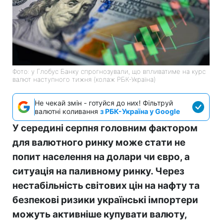
Фото: у Глобус Банку спрогнозували, що впливатиме на курс
валют наступного тижня (колаж РБК-Україна)
Не чекай змін - готуйся до них! Фільтруй
валютні коливання
з РБК-Україна у Google
У середині серпня головним фактором
для валютного ринку може стати не
попит населення на долари чи євро, а
ситуація на паливному ринку. Через
нестабільність світових цін на нафту та
безпекові ризики українські імпортери
можуть активніше купувати валюту,