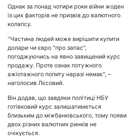
Однак за понад чотири роки війни жоден
із цих факторів не призвів до валютного
колапсу.
''Частина людей може вирішити купити
долари чи євро ''про запас'',
погоджуючись на явно завищений курс
продажу. Проте ознак потужного
ажіотажного попиту наразі немає'', –
наголосив Лєсовий.
Він додав, що завдяки політиці НБУ
готівковий курс залишатиметься
близьким до міжбанківського, тому появи
двох різних валютних ринків не
очікується.