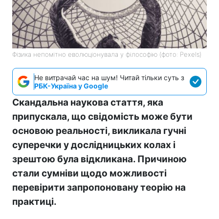
Фізика непомітно еволюціонувала у філософію (фото: Pexels)
Не витрачай час на шум! Читай тільки суть з
РБК-Україна у Google
Скандальна наукова стаття, яка
припускала, що свідомість може бути
основою реальності, викликала гучні
суперечки у дослідницьких колах і
зрештою була відкликана. Причиною
стали сумніви щодо можливості
перевірити запропоновану теорію на
практиці.