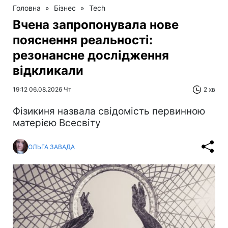
Головна
»
Бізнес
»
Tech
Вчена запропонувала нове
пояснення реальності:
резонансне дослідження
відкликали
19:12 06.08.2026 Чт
2 хв
Фізикиня назвала свідомість первинною
матерією Всесвіту
ОЛЬГА ЗАВАДА