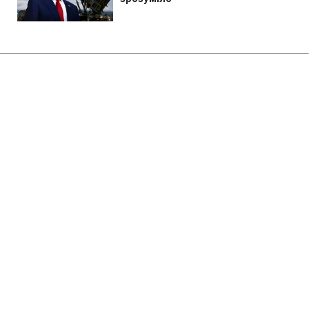
Головна
»
Бізнес
»
Економіка
Міненерго по-новому
складатиме переліки критично
важливих об'єктів
19:01 06.08.2026 Чт
1 хв
Енергосистема України працюватиме з
сезонними особливостями
ОЛЕНА БДЖОЛА