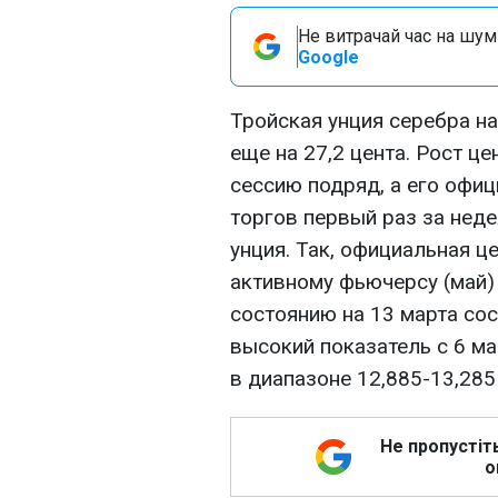
Не витрачай час на шум!
Google
Тройская унция серебра н
еще на 27,2 цента. Рост ц
сессию подряд, а его офиц
торгов первый раз за нед
унция. Так, официальная ц
активному фьючерсу (май) 
состоянию на 13 марта сос
высокий показатель с 6 ма
в диапазоне 12,885-13,285
Не пропустіт
о