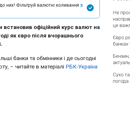
я до них! Фільтруй валютні коливання
з
Не про
насправ
це важ
и встановив офіційний курс валют на
тоді як євро після вчорашнього
Євро рі
.
банках 
Бензин,
льші банки та обмінники і де сьогодні
актуаль
ту, – читайте в матеріалі
РБК-Україна
Сухо та
погода 