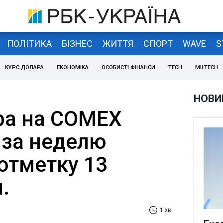
ПОЛІТИКА
БІЗНЕС
ЖИТТЯ
СПОРТ
WAVE
S
КУРС ДОЛАРА
ЕКОНОМІКА
ОСОБИСТІ ФІНАНСИ
TECH
MILTECH
НОВИ
ра на COMEX
 за неделю
отметку 13
.
1 хв