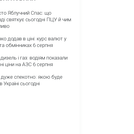
сто Яблучний Спас: що
ді святкує сьогодні ПЦУ й чим
ливо
зко додав в ціні: курс валют у
та обмінниках 6 серпня
 дизель і газ: водіям показали
ні ціни на АЗС 6 серпня
 дуже спекотно: якою буде
в Україні сьогодні