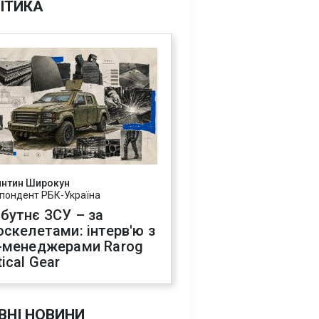
ІТИКА
янтин Широкун
пондент РБК-Україна
бутнє ЗСУ – за
оскелетами: інтерв'ю з
-менеджерами Rarog
ical Gear
ВНІ НОВИНИ