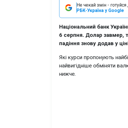
Не чекай змін - готуйс
РБК-Україна у Google
Національний банк Україн
6 серпня. Долар завмер, 
падіння знову додав у ціні
Які курси пропонують найбі
найвигідніше обміняти валю
нижче.