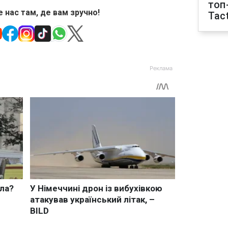
топ
 нас там, де вам зручно!
Tact