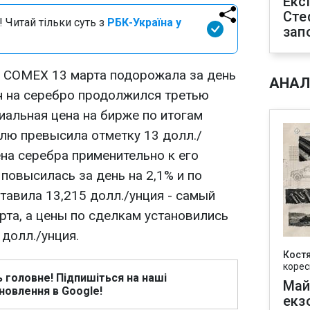
Екс
Сте
 Читай тільки суть з
РБК-Україна у
зап
а COMEX 13 марта подорожала за день
АНАЛ
ен на серебро продолжился третью
иальная цена на бирже по итогам
елю превысила отметку 13 долл./
ена серебра применительно к его
повысилась за день на 2,1% и по
тавила 13,215 долл./унция - самый
рта, а цены по сделкам установились
 долл./унция.
Кост
корес
ь головне! Підпишіться на наші
Май
новлення в Google!
екз