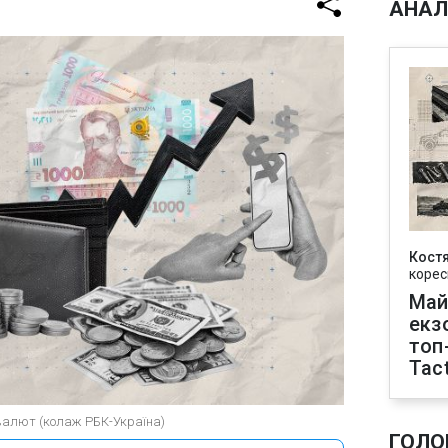
АНАЛ
Кост
корес
Май
екз
топ
Tact
 валют (колаж РБК-Україна)
ГОЛО