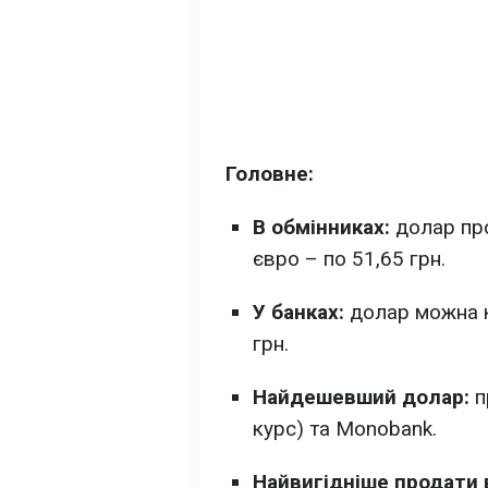
Головне:
В обмінниках:
долар про
євро – по 51,65 грн.
У банках:
долар можна ку
грн.
Найдешевший долар:
п
курс) та Monobank.
Найвигідніше продати