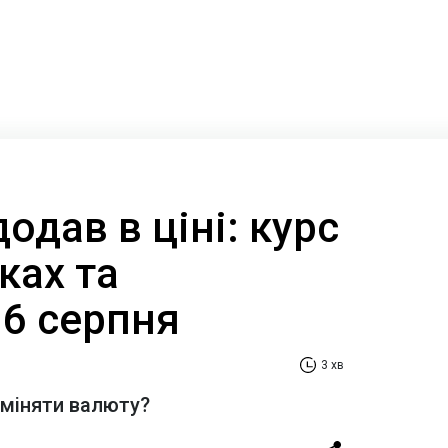
одав в ціні: курс
ках та
 6 серпня
3 хв
бміняти валюту?