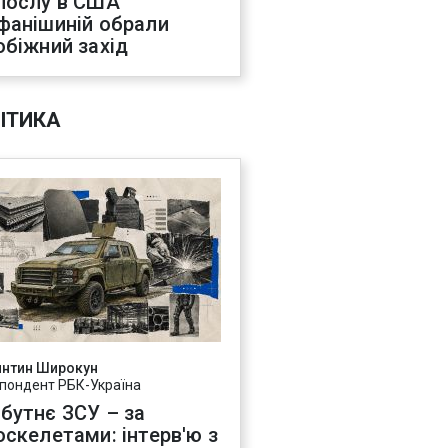
послу в США
фанішиній обрали
обіжний захід
ІТИКА
янтин Широкун
пондент РБК-Україна
бутнє ЗСУ – за
оскелетами: інтерв'ю з