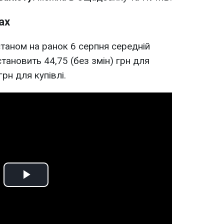
ах
 станом на ранок 6 серпня середній
тановить 44,75 (без змін) грн для
грн для купівлі.
Play
Video