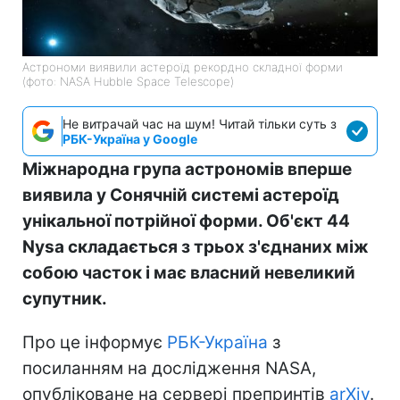
Астрономи виявили астероїд рекордно складної форми
(фото: NASA Hubble Space Telescope)
Не витрачай час на шум! Читай тільки суть з
РБК-Україна у Google
Міжнародна група астрономів вперше
виявила у Сонячній системі астероїд
унікальної потрійної форми. Об'єкт 44
Nysa складається з трьох з'єднаних між
собою часток і має власний невеликий
супутник.
Про це інформує
РБК-Україна
з
посиланням на дослідження NASA,
опубліковане на сервері препринтів
arXiv
.