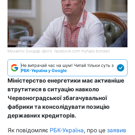
Михайло Бондар (фото: facebook.com myhajlo.bondar)
Не витрачай час на шум! Читай тільки суть з
РБК-Україна у Google
Міністерство енергетики має активніше
втрутитися в ситуацію навколо
Червоноградської збагачувальної
фабрики та консолідувати позицію
державних кредиторів.
Як повідомляє
РБК-Україна
, про це
заявив