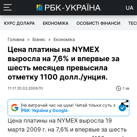
UA
КУРС ДОЛАРА
ЕКОНОМІКА
ОСОБИСТІ ФІНАНСИ
TEC
Головна
»
Бізнес
»
Економіка
Цена платины на NYMEX
выросла на 7,6% и впервые за
шесть месяцев превысила
отметку 1100 долл./унция.
11:17 20.03.2009 Пт
1 хв
Не витрачай час на шум! Читай тільки суть з
РБК-Україна у Google
Цена платины на NYMEX выросла 19
марта 2009 г. на 7,6% и впервые за шесть