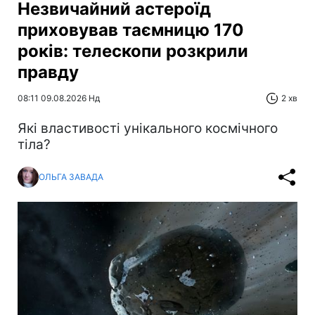
Незвичайний астероїд
приховував таємницю 170
років: телескопи розкрили
правду
08:11 09.08.2026 Нд
2 хв
Які властивості унікального космічного
тіла?
ОЛЬГА ЗАВАДА