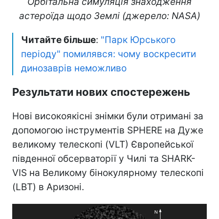
Орбітальна симуляція знаходження
астероїда щодо Землі (джерело: NASA)
Читайте більше
:
"Парк Юрського
періоду" помилявся: чому воскресити
динозаврів неможливо
Результати нових спостережень
Нові високоякісні знімки були отримані за
допомогою інструментів SPHERE на Дуже
великому телескопі (VLT) Європейської
південної обсерваторії у Чилі та SHARK-
VIS на Великому бінокулярному телескопі
(LBT) в Аризоні.