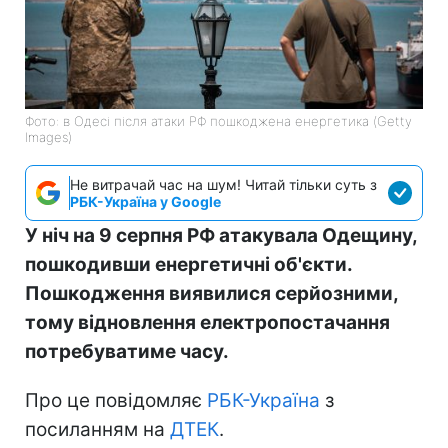
Фото: в Одесі після атаки РФ пошкоджена енергетика (Getty
Images)
Не витрачай час на шум! Читай тільки суть з
РБК-Україна у Google
У ніч на 9 серпня РФ атакувала Одещину,
пошкодивши енергетичні об'єкти.
Пошкодження виявилися серйозними,
тому відновлення електропостачання
потребуватиме часу.
Про це повідомляє
РБК-Україна
з
посиланням на
ДТЕК
.