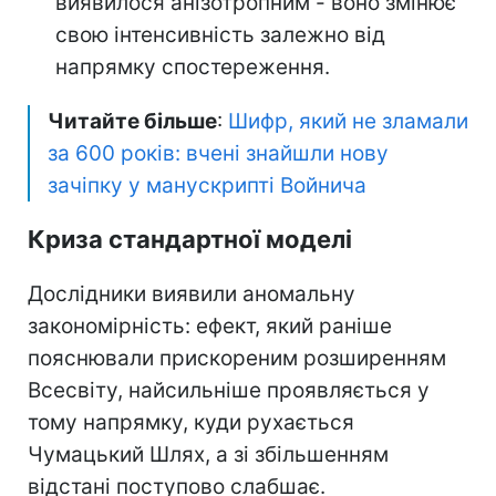
виявилося анізотропним - воно змінює
свою інтенсивність залежно від
напрямку спостереження.
Читайте більше
:
Шифр, який не зламали
за 600 років: вчені знайшли нову
зачіпку у манускрипті Войнича
Криза стандартної моделі
Дослідники виявили аномальну
закономірність: ефект, який раніше
пояснювали прискореним розширенням
Всесвіту, найсильніше проявляється у
тому напрямку, куди рухається
Чумацький Шлях, а зі збільшенням
відстані поступово слабшає.