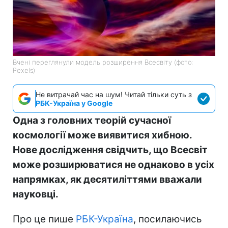
Вчені переглянули модель розширення Всесвіту (фото:
Pexels)
Не витрачай час на шум! Читай тільки суть з
РБК-Україна у Google
Одна з головних теорій сучасної
космології може виявитися хибною.
Нове дослідження свідчить, що Всесвіт
може розширюватися не однаково в усіх
напрямках, як десятиліттями вважали
науковці.
Про це пише
РБК-Україна
, посилаючись