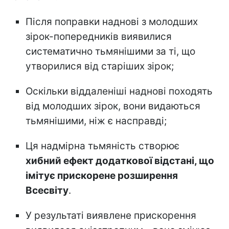
Після поправки наднові з молодших
зірок-попередників виявилися
систематично тьмянішими за ті, що
утворилися від старіших зірок;
Оскільки віддаленіші наднові походять
від молодших зірок, вони видаються
тьмянішими, ніж є насправді;
Ця надмірна тьмяність створює
хибний ефект додаткової відстані, що
імітує прискорене розширення
Всесвіту
.
У результаті виявлене прискорення