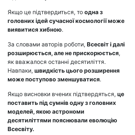
Якщо це підтвердиться, то
одна з
головних ідей сучасної космології може
виявитися хибною
.
За словами авторів роботи,
Всесвіт і далі
розширюється, але не прискорюється
,
як вважалося останні десятиліття.
Навпаки,
швидкість цього розширення
може поступово зменшуватися
.
Якщо висновки вчених підтвердяться,
це
поставить під сумнів одну з головних
моделей, якою астрономи
десятиліттями пояснювали еволюцію
Всесвіту.