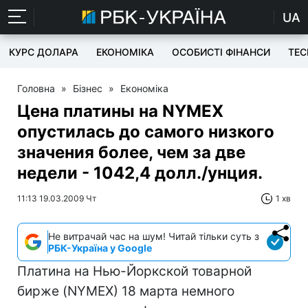
UA
КУРС ДОЛАРА
ЕКОНОМІКА
ОСОБИСТІ ФІНАНСИ
TEC
Головна
»
Бізнес
»
Економіка
Цена платины на NYMEX
опустилась до самого низкого
значения более, чем за две
недели - 1042,4 долл./унция.
11:13 19.03.2009 Чт
1 хв
Не витрачай час на шум! Читай тільки суть з
РБК-Україна у Google
Платина на Нью-Йоркской товарной
бирже (NYMEX) 18 марта немного