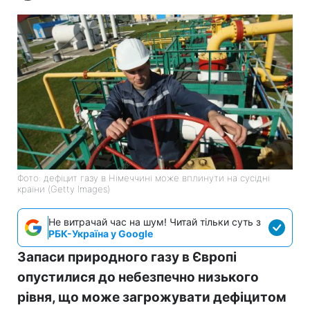
Фото: дефіцит газу в Німеччині може вплинути на сусідні
країни (Getty Images)
Не витрачай час на шум! Читай тільки суть з
РБК-Україна у Google
Запаси природного газу в Європі
опустилися до небезпечно низького
рівня, що може загрожувати дефіцитом