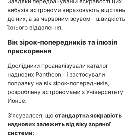
Завдяки передбачуваній яскравості цих
вибухів астрономи вираховують відстань
до них, а за червоним зсувом - швидкість
їхнього віддалення.
Вік зірок-попередників та ілюзія
прискорення
Дослідники проаналізували каталог
наднових Pantheon+ і застосували
поправку на вік зірок-попередників,
розроблену астрономами з Університету
Йонсе.
З'ясувалося, що
стандартна яскравість
наднових залежить від віку зоряної
системи
: