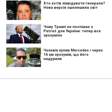
Головна
»
Бізнес
»
Економіка
Ціни на нафту падають третій
день поспіль на тлі можливої