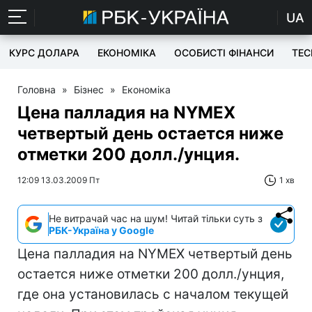
UA
КУРС ДОЛАРА
ЕКОНОМІКА
ОСОБИСТІ ФІНАНСИ
TEC
Головна
»
Бізнес
»
Економіка
Цена палладия на NYMEX
четвертый день остается ниже
отметки 200 долл./унция.
12:09 13.03.2009 Пт
1 хв
Не витрачай час на шум! Читай тільки суть з
РБК-Україна у Google
Цена палладия на NYMEX четвертый день
остается ниже отметки 200 долл./унция,
где она установилась с началом текущей