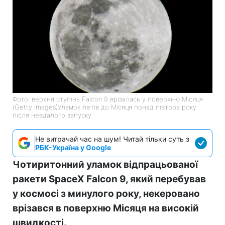
Фото: верхня ступінь Falcon 9 врізалась у поверхню Місяця
(Getty Images)Уламок летів до Місяця понад півтора року
після невдалого запуску
Не витрачай час на шум! Читай тільки суть з
РБК-Україна у Google
Чотиритонний уламок відпрацьованої
ракети SpaceX Falcon 9, який перебував
у космосі з минулого року, некеровано
врізався в поверхню Місяця на високій
швидкості.