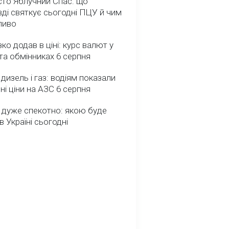
сто Яблучний Спас: що
ді святкує сьогодні ПЦУ й чим
ливо
зко додав в ціні: курс валют у
та обмінниках 6 серпня
 дизель і газ: водіям показали
ні ціни на АЗС 6 серпня
 дуже спекотно: якою буде
в Україні сьогодні