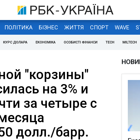
ПОЛІТИКА
БІЗНЕС
ЖИТТЯ
СПОРТ
WAVE
S
КУРС ДОЛАРА
ЕКОНОМІКА
ОСОБИСТІ ФІНАНСИ
TECH
MILTECH
НОВИ
ной "корзины"
илась на 3% и
чти за четыре с
месяца
0 долл./барр.