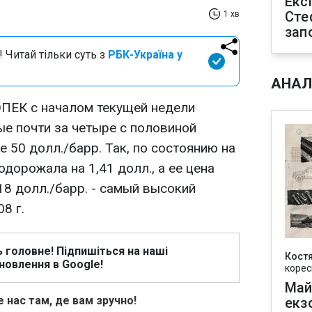
Екс
Сте
1 хв
зап
 Читай тільки суть з
РБК-Україна у
АНАЛ
ОПЕК с началом текущей недели
ые почти за четыре с половиной
 50 долл./барр. Так, по состоянию на
одорожала на 1,41 долл., а ее цена
18 долл./барр. - самый высокий
8 г.
ь головне! Підпишіться на наші
Кост
новлення в Google!
корес
Май
 нас там, де вам зручно!
екз