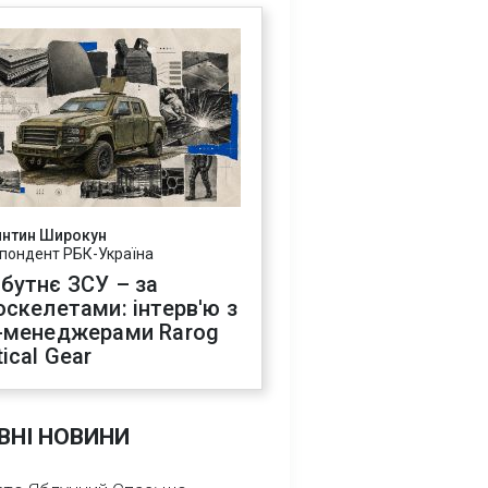
янтин Широкун
пондент РБК-Україна
бутнє ЗСУ – за
оскелетами: інтерв'ю з
-менеджерами Rarog
ical Gear
ВНІ НОВИНИ