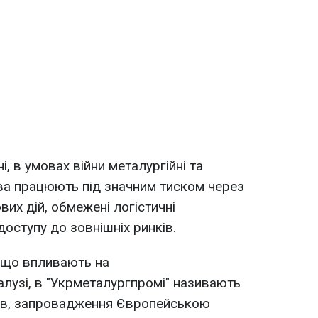
і, в умовах війни металургійні та
ва працюють під значним тиском через
вих дій, обмежені логістичні
оступу до зовнішніх ринків.
 що впливають на
лузі, в "Укрметалургпромі" називають
ів, запровадження Європейською