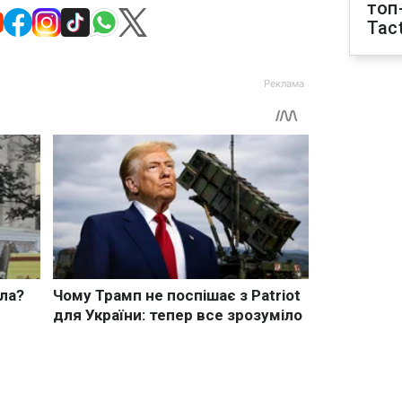
топ
Tact