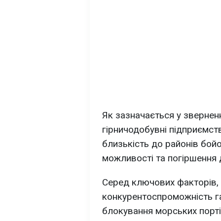
Як зазначається у зверненн
гірничодобувні підприємст
близькість до районів бойо
можливості та погіршення д
Серед ключових факторів,
конкурентоспроможність га
блокування морських порт