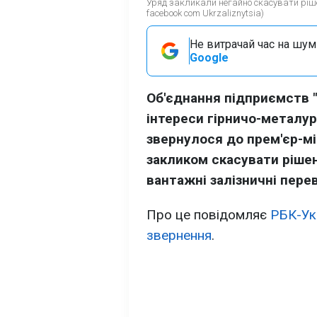
Уряд закликали негайно скасувати ріш
facebook com Ukrzaliznytsia)
Не витрачай час на шум!
Google
Об'єднання підприємств 
інтереси гірничо-металур
звернулося до прем'єр-мі
закликом скасувати ріше
вантажні залізничні пере
Про це повідомляє
РБК-Ук
звернення
.