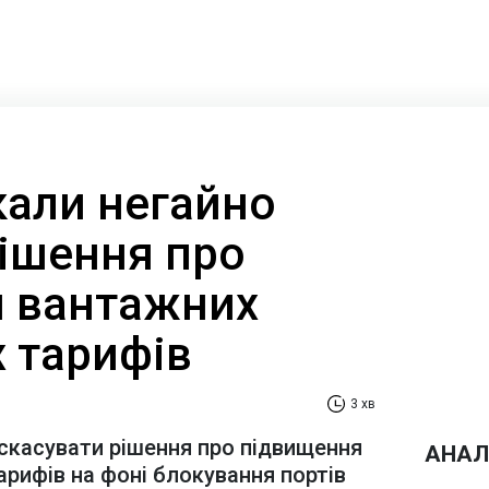
кали негайно
рішення про
 вантажних
х тарифів
3 хв
скасувати рішення про підвищення
АНАЛ
арифів на фоні блокування портів