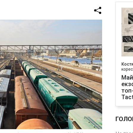
Кост
корес
Май
екз
топ
Tact
ГОЛО