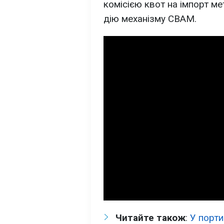
комісією квот на імпорт мет
дію механізму CBAM.
Читайте також
:
У порти