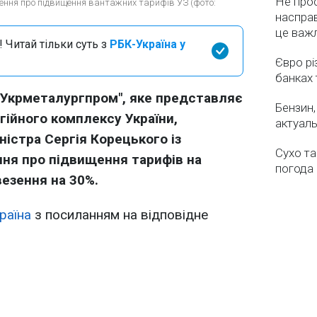
Не про
ення про підвищення вантажних тарифів УЗ (фото:
насправ
це важ
 Читай тільки суть з
РБК-Україна у
Євро рі
банках 
"Укрметалургпром", яке представляє
Бензин,
гійного комплексу України,
актуаль
ністра Сергія Корецького із
Сухо та
ння про підвищення тарифів на
погода 
везення на 30%.
раїна
з посиланням на відповідне