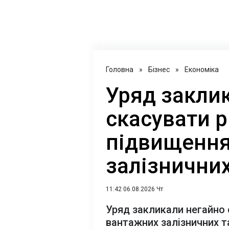
Головна
»
Бізнес
»
Економіка
Уряд закли
скасувати 
підвищення
залізнични
11:42 06.08.2026 Чт
Уряд закликали негайно 
вантажних залізничних т