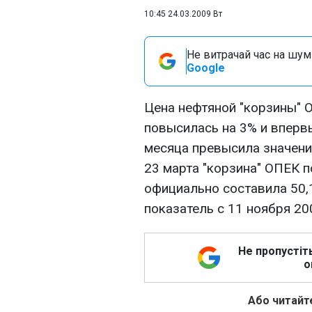
10:45 24.03.2009 Вт
Не витрачай час на шум!
Google
Цена нефтяной "корзины" 
повысилась на 3% и вперв
месяца превысила значение
23 марта "корзина" ОПЕК п
официально составила 50,
показатель с 11 ноября 200
Не пропустіт
о
Або читайте