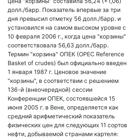
цена "корзины" составила 56,24 (+1,06)
долл./барр. Показатель впервые за три
дня превысил отметку 56 долл./барр. и
установился на самом высоком уровне с
10 февраля 2006 г., когда цена "корзины"
соответствовала 56,63 долл./барр.
Термин "корзина" ОПЕК (OPEC Reference
Basket of crudes) был официально введен
1 января 1987 г. Ценовое значение
"корзины", в соответствии с решением
136-й (внеочередной) сессии
Конференции ОПЕК, состоявшейся 15
июня 2005 г. в Вене, определяется как
средний арифметический показатель
физических цен для следующих 11 сортов
нефти, добываемой странами картеля: