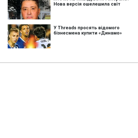
Головна
»
Бізнес
»
Енергетика
Без перегляду прайс-кепів
Україні буде складніше
імпортувати електроенергію
взимку, - експерт
16:05 07.08.2026 Пт
2 хв