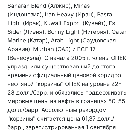
Saharan Blend (Алжир), Minas
(Индонезия), Iran Heavy (Иран), Basra
Light (Ирак), Kuwait Export (Кувейт), Es
Sider (Ливия), Bonny Light (Нигерия), Qatar
Marine (Катар), Arab Light (Саудовская
Аравия), Murban (ОАЭ) и BCF 17
(Венесуэла). С начала 2005 г. члены ОПЕК
упразднили существовавший до этого
времени официальный ценовой коридор
нефтяной "корзины" ОПЕК на уровне 22-
28 долл./барр. и обязались поддерживать
мировые цены на нефть в границах 50-55
долл./барр. Абсолютным рекордом
"корзины" считается цена 61,37 долл./
барр., зарегистрированная 1 сентября