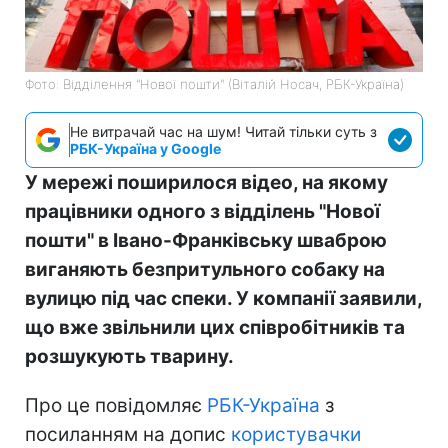
Фото: Відділення "Нової пошти" (Віталій Носач, РБК-Україна)
Не витрачай час на шум! Читай тільки суть з
РБК-Україна у Google
У мережі поширилося відео, на якому
працівники одного з відділень "Нової
пошти" в Івано-Франківську шваброю
виганяють безпритульного собаку на
вулицю під час спеки. У компанії заявили,
що вже звільнили цих співробітників та
розшукують тварину.
Про це повідомляє
РБК-Україна
з
посиланням на допис
користувачки