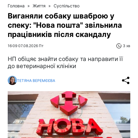
Головна
»
Життя
»
Суспільство
Виганяли собаку шваброю у
спеку: "Нова пошта" звільнила
працівників після скандалу
16:09 07.08.2026 Пт
3 хв
НП обіцяє знайти собаку та направити її
до ветеринарної клініки
ТЕТЯНА ВЕРЕМЄЄВА