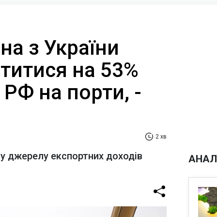
на з України
титися на 53%
 РФ на порти, -
2 хв
у джерелу експортних доходів
АНАЛ