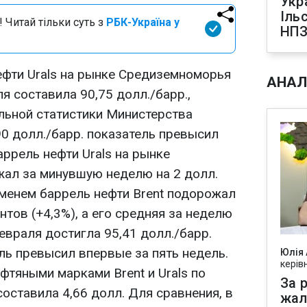
Укр
Іль
 Читай тільки суть з
РБК-Україна у
НПЗ
ефти Urals на рынке Средиземноморья
АНАЛ
я составила 90,75 долл./барр.,
льной статистики Министерства
90 долл./барр. показатель превысил
аррель нефти Urals на рынке
ал за минувшую неделю на 2 долл.
еменем баррель нефти Brent подорожал
нтов (+4,3%), а его средняя за неделю
евраля достигла 95,41 долл./барр.
ль превысил впервые за пять недель.
Юлія
керів
фтяными марками Brent и Urals по
За р
оставила 4,66 долл. Для сравнения, в
жал