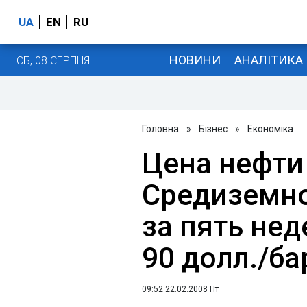
UA
EN
RU
НОВИНИ
АНАЛІТИКА
СБ, 08 СЕРПНЯ
Головна
»
Бізнес
»
Економіка
Цена нефти 
Средиземн
за пять не
90 долл./ба
09:52 22.02.2008 Пт