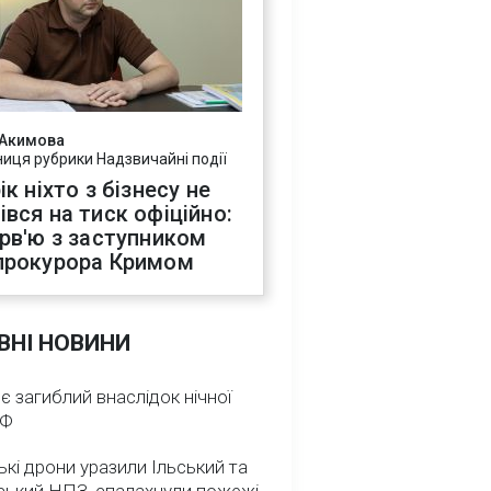
 Акимова
ниця рубрики Надзвичайні події
ік ніхто з бізнесу не
івся на тиск офіційно:
ерв'ю з заступником
прокурора Кримом
ВНІ НОВИНИ
 є загиблий внаслідок нічної
РФ
ькі дрони уразили Ільський та