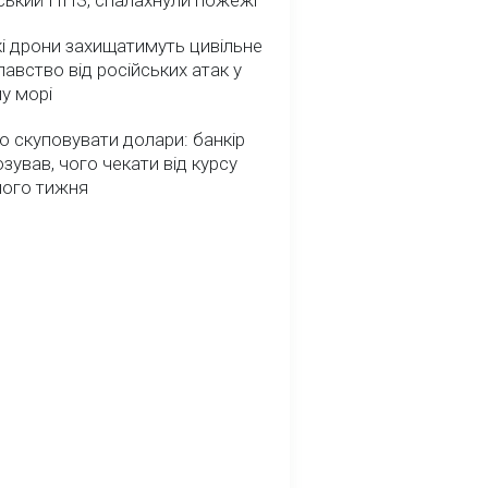
ський НПЗ, спалахнули пожежі
і дрони захищатимуть цивільне
авство від російських атак у
у морі
о скуповувати долари: банкір
зував, чого чекати від курсу
ного тижня