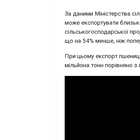
За даними Міністерства сіл
може експортувати близько
сільськогосподарської про
що на 54% менше, ніж попер
При цьому експорт пшениці
мільйона тонн порівняно з