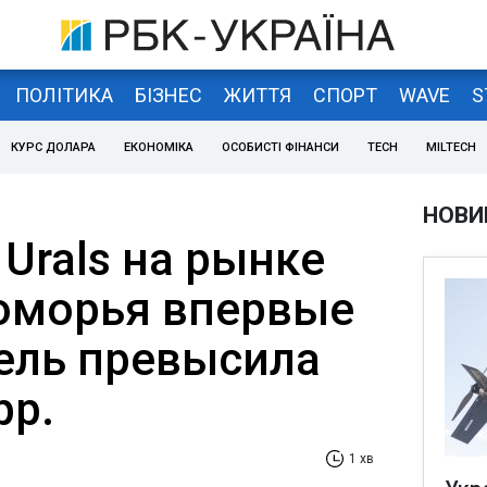
ПОЛІТИКА
БІЗНЕС
ЖИТТЯ
СПОРТ
WAVE
S
КУРС ДОЛАРА
ЕКОНОМІКА
ОСОБИСТІ ФІНАНСИ
TECH
MILTECH
НОВИ
Urals на рынке
оморья впервые
дель превысила
рр.
1 хв