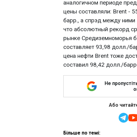
аналогичном периоде пред
цены составляли: Brent - 55
барр., а спрэд между ними
что абсолютный рекорд ср
рынке Средиземноморья был
составляет 93,98 долл./ба
цена нефти Brent тоже до
составил 98,42 долл./барр
Не пропустіт
о
Або читайте
Більше по темі: