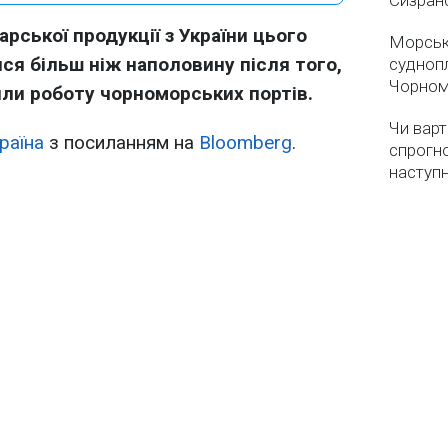
Сизран
рської продукції з України цього
Морськ
ся більш ніж наполовину після того,
суднопл
Чорном
или роботу чорноморських портів.
Чи варт
раїна
з посиланням на
Bloomberg
.
спрогно
наступ