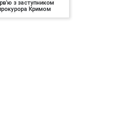
ерв'ю з заступником
прокурора Кримом