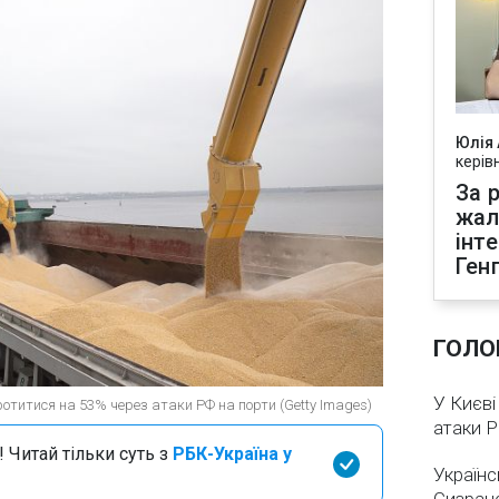
Юлія
керів
За р
жал
інт
Ген
ГОЛО
У Києві
ротитися на 53% через атаки РФ на порти (Getty Images)
атаки 
 Читай тільки суть з
РБК-Україна у
Українс