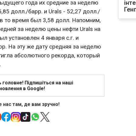
ыдущего года их средние за неделю
інт
Ген
,85 долл./барр. и Urals - 52,27 долл./
 в то время был 3,58 долл. Напомним,
едней за неделю цены нефти Urals на
 установлен 4 января с.г. и
рр. На эту же дату средняя за неделю
стигла абсолютного рекорда, который
.
ь головне! Підпишіться на наші
новлення в Google!
 нас там, де вам зручно!