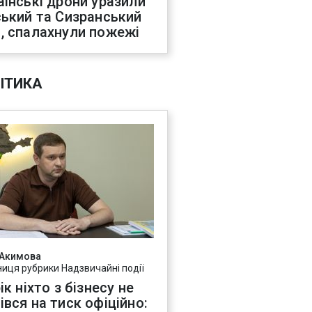
аїнські дрони уразили
ський та Сизранський
, спалахнули пожежі
ІТИКА
 Акимова
ниця рубрики Надзвичайні події
ік ніхто з бізнесу не
івся на тиск офіційно: