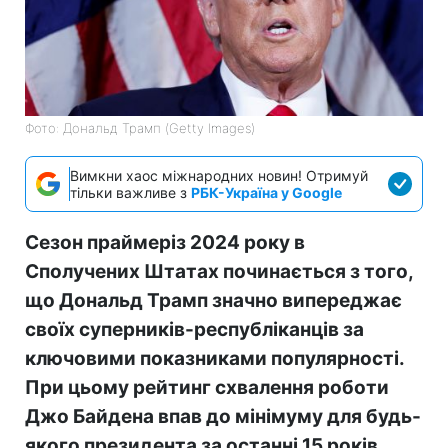
Фото: Дональд Трамп (Getty Images)
Вимкни хаос міжнародних новин! Отримуй
тільки важливе з
РБК-Україна у Google
Сезон праймеріз 2024 року в
Сполучених Штатах починається з того,
що Дональд Трамп значно випереджає
своїх суперників-республіканців за
ключовими показниками популярності.
При цьому рейтинг схвалення роботи
Джо Байдена впав до мінімуму для будь-
якого президента за останні 15 років.