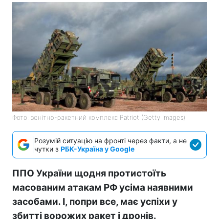
Фото: зенітно-ракетний комплекс Patriot (Getty Images)
Розумій ситуацію на фронті через факти, а не
чутки з
РБК-Україна у Google
ППО України щодня протистоїть
масованим атакам РФ усіма наявними
засобами. І, попри все, має успіхи у
збитті ворожих ракет і дронів.