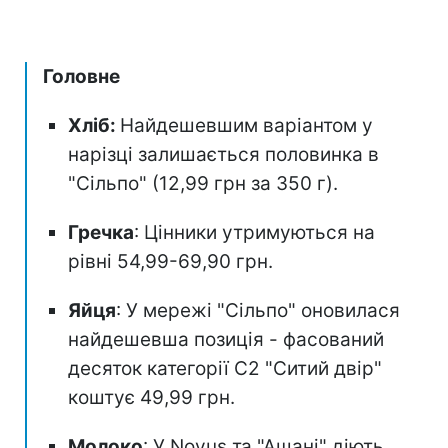
Головне
Хліб:
Найдешевшим варіантом у
нарізці залишається половинка в
"Сільпо" (12,99 грн за 350 г).
Гречка
: Цінники утримуються на
рівні 54,99-69,90 грн.
Яйця
: У мережі "Сільпо" оновилася
найдешевша позиція - фасований
десяток категорії С2 "Ситий двір"
коштує 49,99 грн.
Молоко
: У Novus та "Ашані" діють