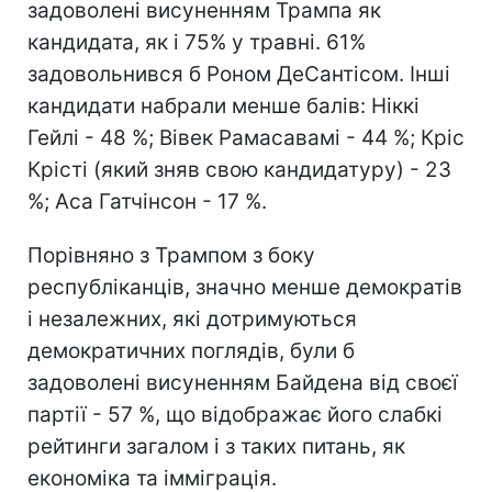
задоволені висуненням Трампа як
кандидата, як і 75% у травні. 61%
задовольнився б Роном ДеСантісом. Інші
кандидати набрали менше балів: Ніккі
Гейлі - 48 %; Вівек Рамасавамі - 44 %; Кріс
Крісті (який зняв свою кандидатуру) - 23
%; Аса Гатчінсон - 17 %.
Порівняно з Трампом з боку
республіканців, значно менше демократів
і незалежних, які дотримуються
демократичних поглядів, були б
задоволені висуненням Байдена від своєї
партії - 57 %, що відображає його слабкі
рейтинги загалом і з таких питань, як
економіка та імміграція.