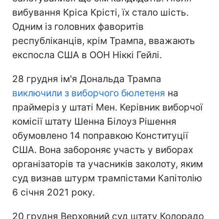
вибування Кріса Крісті, їх стало шість.
Одним із головних фаворитів
республіканців, крім Трампа, вважають
експосла США в ООН Ніккі Гейлі.
28 грудня ім'я Дональда Трампа
виключили з виборчого бюлетеня
на
праймеріз у штаті Мен. Керівник виборчої
комісії штату Шенна Білоуз Рішення
обумовлено 14 поправкою Конституції
США. Вона забороняє участь у виборах
організаторів та учасників заколоту, яким
суд визнав штурм трампістами Капітолію
6 січня 2021 року.
20 грудня Верховний суд штату Колорадо