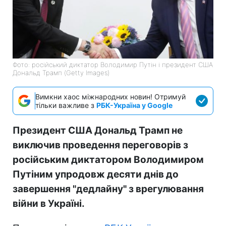
Фото: російський диктатор Володимир Путін і президент США
Дональд Трамп (Getty Images)
Вимкни хаос міжнародних новин! Отримуй
тільки важливе з
РБК-Україна у Google
Президент США Дональд Трамп не
виключив проведення переговорів з
російським диктатором Володимиром
Путіним упродовж десяти днів до
завершення "дедлайну" з врегулювання
війни в Україні.