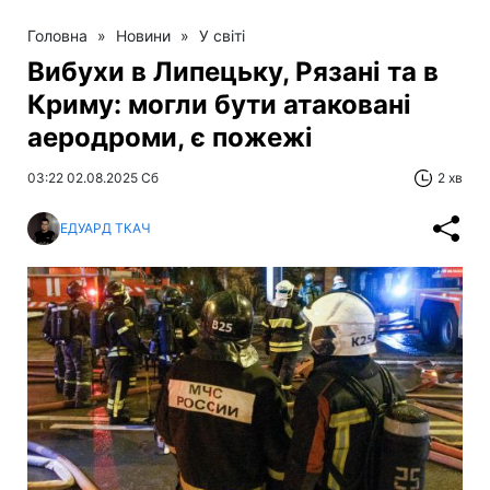
Головна
»
Новини
»
У світі
Вибухи в Липецьку, Рязані та в
Криму: могли бути атаковані
аеродроми, є пожежі
03:22 02.08.2025 Сб
2 хв
ЕДУАРД ТКАЧ