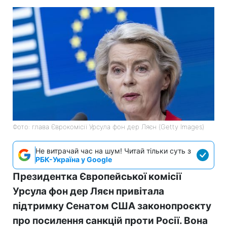
Фото: глава Єврокомісії Урсула фон дер Ляєн (Getty Images)
Не витрачай час на шум! Читай тільки суть з
РБК-Україна у Google
Президентка Європейської комісії
Урсула фон дер Ляєн привітала
підтримку Сенатом США законопроєкту
про посилення санкцій проти Росії. Вона