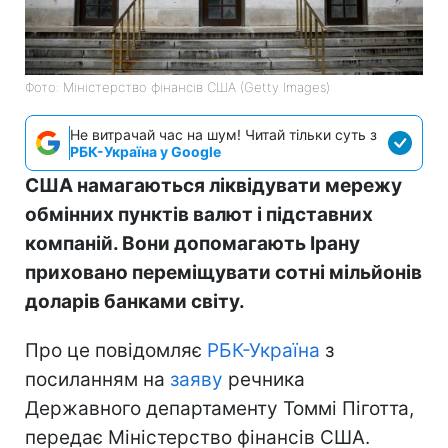
Фото: Міністерство фінансів СШA (Getty Images)
Не витрачай час на шум! Читай тільки суть з
РБК-Україна у Google
США намагаються ліквідувати мережу
обмінних пунктів валют і підставних
компаній. Вони допомагають Ірану
приховано переміщувати сотні мільйонів
доларів банками світу.
Про це повідомляє
РБК-Україна
з
посиланням на
заяву
речника
Державного департаменту Томмі Піготта,
передає Міністерство фінансів США.