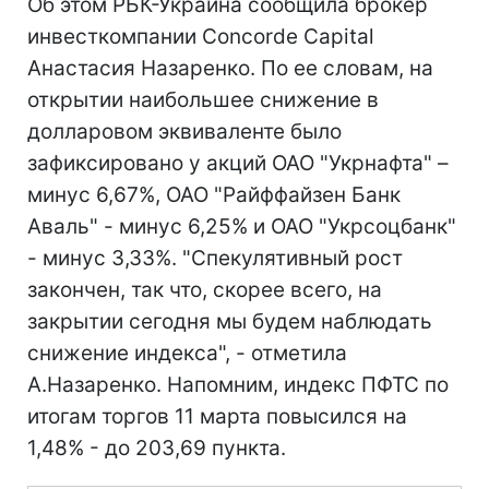
Об этом РБК-Украина сообщила брокер
инвесткомпании Concorde Capital
Анастасия Назаренко. По ее словам, на
открытии наибольшее снижение в
долларовом эквиваленте было
зафиксировано у акций ОАО "Укрнафта" –
минус 6,67%, ОАО "Райффайзен Банк
Аваль" - минус 6,25% и ОАО "Укрсоцбанк"
- минус 3,33%. "Спекулятивный рост
закончен, так что, скорее всего, на
закрытии сегодня мы будем наблюдать
снижение индекса", - отметила
А.Назаренко. Напомним, индекс ПФТС по
итогам торгов 11 марта повысился на
1,48% - до 203,69 пункта.