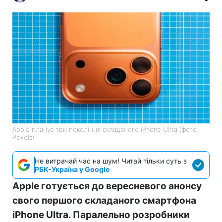
Apple планує три покоління складаного iPhone Ultra (фото:
Pexels)
Не витрачай час на шум! Читай тільки суть з
РБК-Україна у Google
Apple готується до вересневого анонсу
свого першого складаного смартфона
iPhone Ultra. Паралельно розробники