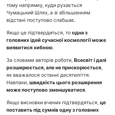
тому напрямку, куди рухається
Чумацький Шлях, а зі збільшенням
відстані поступово слабшає.
Якщо це підтвердиться, то
одна з
головних ідей сучасної космології може
виявитися хибною
.
За словами авторів роботи,
Всесвіт і далі
розширюється, але не прискорюється
,
як вважалося останні десятиліття.
Навпаки,
швидкість цього розширення
може поступово зменшуватися
.
Якщо висновки вчених підтвердяться,
це
поставить під сумнів одну з головних