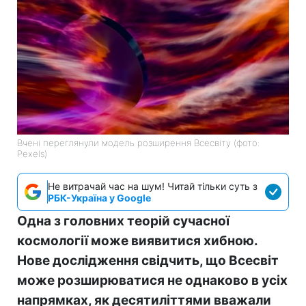
Вчені переглянули модель розширення Всесвіту (фото:
Pexels)
Не витрачай час на шум! Читай тільки суть з
РБК-Україна у Google
Одна з головних теорій сучасної
космології може виявитися хибною.
Нове дослідження свідчить, що Всесвіт
може розширюватися не однаково в усіх
напрямках, як десятиліттями вважали