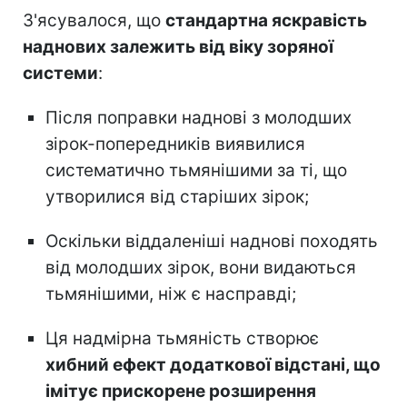
З'ясувалося, що
стандартна яскравість
наднових залежить від віку зоряної
системи
:
Після поправки наднові з молодших
зірок-попередників виявилися
систематично тьмянішими за ті, що
утворилися від старіших зірок;
Оскільки віддаленіші наднові походять
від молодших зірок, вони видаються
тьмянішими, ніж є насправді;
Ця надмірна тьмяність створює
хибний ефект додаткової відстані, що
імітує прискорене розширення