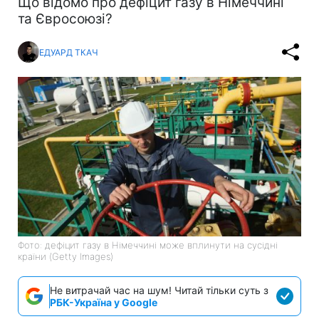
Що відомо про дефіцит газу в Німеччині
та Євросоюзі?
ЕДУАРД ТКАЧ
Фото: дефіцит газу в Німеччині може вплинути на сусідні
країни (Getty Images)
Не витрачай час на шум! Читай тільки суть з
РБК-Україна у Google