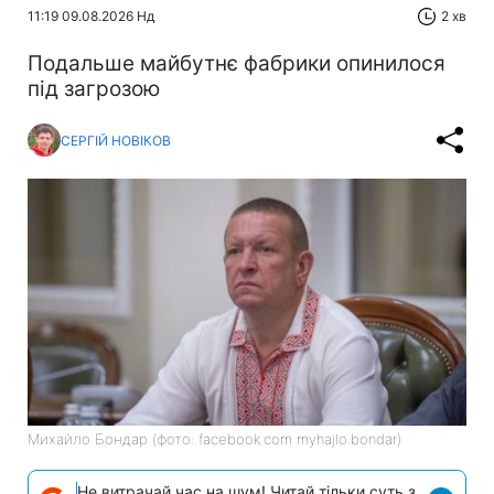
11:19 09.08.2026 Нд
2 хв
Подальше майбутнє фабрики опинилося
під загрозою
СЕРГІЙ НОВІКОВ
Михайло Бондар (фото: facebook.com myhajlo.bondar)
Не витрачай час на шум! Читай тільки суть з