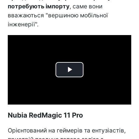
потребують імпорту
, саме вони
вважаються "вершиною мобільної
інженерії".
Play
Video
Nubia RedMagic 11 Pro
Орієнтований на геймерів та ентузіастів,