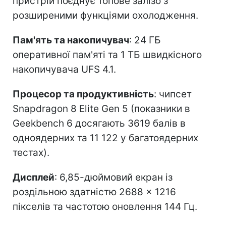
пристрій поєднує топове залізо з
розширеними функціями охолодження.
Пам'ять та накопичувач
: 24 ГБ
оперативної пам'яті та 1 ТБ швидкісного
накопичувача UFS 4.1.
Процесор та продуктивність
: чипсет
Snapdragon 8 Elite Gen 5 (показники в
Geekbench 6 досягають 3619 балів в
одноядерних та 11 122 у багатоядерних
тестах).
Дисплей
: 6,85-дюймовий екран із
роздільною здатністю 2688 × 1216
пікселів та частотою оновлення 144 Гц.