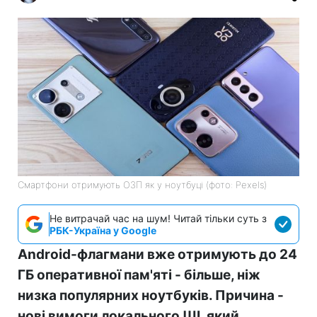
Смартфони отримують ОЗП як у ноутбуці (фото: Pexels)
Не витрачай час на шум! Читай тільки суть з
РБК-Україна у Google
Android-флагмани вже отримують до 24
ГБ оперативної пам'яті - більше, ніж
низка популярних ноутбуків. Причина -
нові вимоги локального ШІ, який