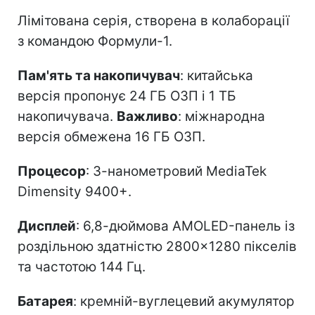
Лімітована серія, створена в колаборації
з командою Формули-1.
Пам'ять та накопичувач
: китайська
версія пропонує 24 ГБ ОЗП і 1 ТБ
накопичувача.
Важливо
: міжнародна
версія обмежена 16 ГБ ОЗП.
Процесор
: 3-нанометровий MediaTek
Dimensity 9400+.
Дисплей
: 6,8-дюймова AMOLED-панель із
роздільною здатністю 2800×1280 пікселів
та частотою 144 Гц.
Батарея
: кремній-вуглецевий акумулятор