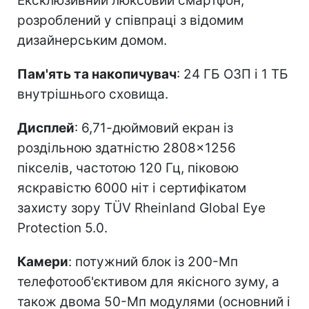
Ексклюзивний люксовий смартфон,
розроблений у співпраці з відомим
дизайнерським домом.
Пам'ять та накопичувач
: 24 ГБ ОЗП і 1 ТБ
внутрішнього сховища.
Дисплей
: 6,71-дюймовий екран із
роздільною здатністю 2808×1256
пікселів, частотою 120 Гц, піковою
яскравістю 6000 ніт і сертифікатом
захисту зору TÜV Rheinland Global Eye
Protection 5.0.
Камери
: потужний блок із 200-Мп
телефотооб'єктивом для якісного зуму, а
також двома 50-Мп модулями (основний і