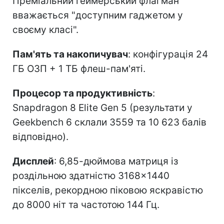
Преміальний геймерський флагман
вважається "доступним гаджетом у
своєму класі".
Пам'ять та накопичувач
: конфігурація 24
ГБ ОЗП + 1 ТБ флеш-пам'яті.
Процесор та продуктивність
:
Snapdragon 8 Elite Gen 5 (результати у
Geekbench 6 склали 3559 та 10 623 балів
відповідно).
Дисплей
: 6,85-дюймова матриця із
роздільною здатністю 3168×1440
пікселів, рекордною піковою яскравістю
до 8000 ніт та частотою 144 Гц.