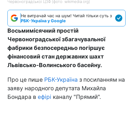
Червоноградської ЦЗФ (фото: wikimedia.org)
Не витрачай час на шум! Читай тільки суть з
РБК-Україна у Google
Восьмимісячний простій
Червоноградської збагачувальної
фабрики безпосередньо погіршує
фінансовий стан державних шахт
Львівсько-Волинського басейну.
Про це пише
РБК-Україна
з посиланням на
заяву народного депутата Михайла
Бондара в
ефірі
каналу "Прямий".