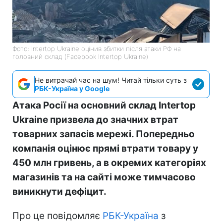
Фото: Intertop Ukraine оцінив збитки після атаки РФ на
головний склад (Facebook Intertop Ukraine)
Не витрачай час на шум! Читай тільки суть з
РБК-Україна у Google
Атака Росії на основний склад Intertop
Ukraine призвела до значних втрат
товарних запасів мережі. Попередньо
компанія оцінює прямі втрати товару у
450 млн гривень, а в окремих категоріях
магазинів та на сайті може тимчасово
виникнути дефіцит.
Про це повідомляє
РБК-Україна
з