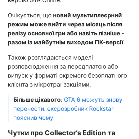
версію GTA Online.
Очікується, що
новий мультиплеєрний
режим може вийти через місяць після
релізу основної гри або навіть пізніше -
разом із майбутнім виходом ПК-версії
.
Також розглядаються моделі
розповсюдження за передплатою або
випуск у форматі окремого безоплатного
клієнта з мікротранзакціями.
Більше цікавого
:
GTA 6 можуть знову
перенести: ексрозробник Rockstar
пояснив чому
Чутки про Collector’s Edition та