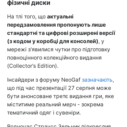
фізичні диски
На тлі того, що
актуальні
передзамовлення пропонують лише
стандартні та цифрові розширені версії
(з кодом у коробці для консолей)
, у
мережі з'явилися чутки про підготовку
повноцінного колекційного видання
(Collector’s Edition).
Інсайдери з форуму NeoGaf
зазначають
,
що під час презентації 27 серпня може
бути анонсоване третє видання гри, яке
міститиме реальний мерч - зокрема
тематичний одяг і сувеніри.
Водночас Страусс Зельник підкреслив,