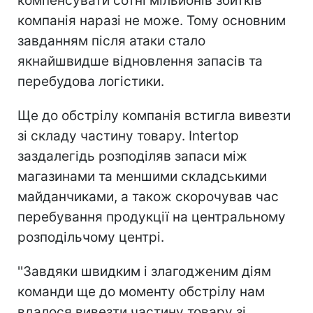
компенсувати сотні мільйонів збитків
компанія наразі не може. Тому основним
завданням після атаки стало
якнайшвидше відновлення запасів та
перебудова логістики.
Ще до обстрілу компанія встигла вивезти
зі складу частину товару. Intertop
заздалегідь розподіляв запаси між
магазинами та меншими складськими
майданчиками, а також скорочував час
перебування продукції на центральному
розподільчому центрі.
''Завдяки швидким і злагодженим діям
команди ще до моменту обстрілу нам
вдалося вивезти частину товару зі