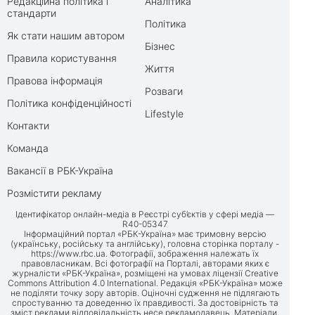
Редакційна політика і
Аналітика
стандарти
Політика
Як стати нашим автором
Бізнес
Правила користування
Життя
Правова інформація
Розваги
Політика конфіденційності
Lifestyle
Контакти
Команда
Вакансії в РБК-Україна
Розмістити рекламу
Ідентифікатор онлайн-медіа в Реєстрі суб’єктів у сфері медіа —
R40-05347
Інформаційний портал «РБК-Україна» має тримовну версію
(українську, російську та англійську), головна сторінка порталу -
https://www.rbc.ua
. Фотографії, зображення належать їх
правовласникам. Всі фотографії на Порталі, авторами яких є
журналісти «РБК-Україна», розміщені на умовах ліцензії Creative
Commons Attribution 4.0 International. Редакція «РБК-Україна» може
не поділяти точку зору авторів. Оціночні судження не підлягають
спростуванню та доведенню їх правдивості. За достовірність та
зміст реклами відповідальність несе рекламодавець. Матеріали,