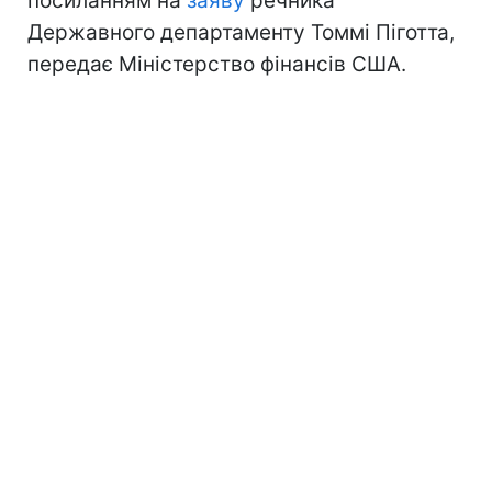
посиланням на
заяву
речника
Державного департаменту Томмі Піготта,
передає Міністерство фінансів США.