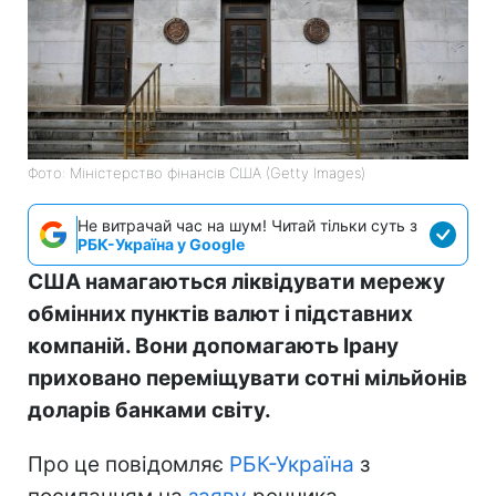
Фото: Міністерство фінансів СШA (Getty Images)
Не витрачай час на шум! Читай тільки суть з
РБК-Україна у Google
США намагаються ліквідувати мережу
обмінних пунктів валют і підставних
компаній. Вони допомагають Ірану
приховано переміщувати сотні мільйонів
доларів банками світу.
Про це повідомляє
РБК-Україна
з