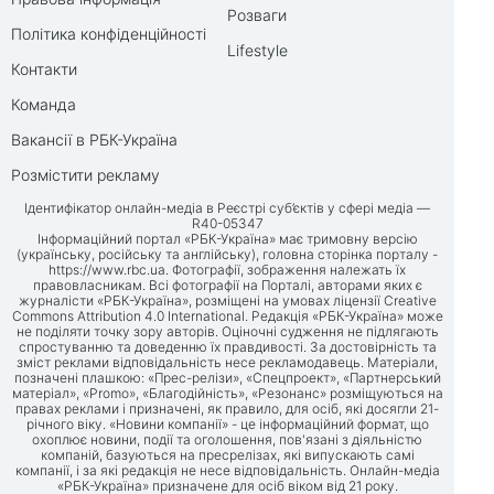
Розваги
Політика конфіденційності
Lifestyle
Контакти
Команда
Вакансії в РБК-Україна
Розмістити рекламу
Ідентифікатор онлайн-медіа в Реєстрі суб’єктів у сфері медіа —
R40-05347
Інформаційний портал «РБК-Україна» має тримовну версію
(українську, російську та англійську), головна сторінка порталу -
https://www.rbc.ua
. Фотографії, зображення належать їх
правовласникам. Всі фотографії на Порталі, авторами яких є
журналісти «РБК-Україна», розміщені на умовах ліцензії Creative
Commons Attribution 4.0 International. Редакція «РБК-Україна» може
не поділяти точку зору авторів. Оціночні судження не підлягають
спростуванню та доведенню їх правдивості. За достовірність та
зміст реклами відповідальність несе рекламодавець. Матеріали,
позначені плашкою: «Прес-релізи», «Спецпроект», «Партнерський
матеріал», «Promo», «Благодійність», «Резонанс» розміщуються на
правах реклами і призначені, як правило, для осіб, які досягли 21-
річного віку. «Новини компанії» - це інформаційний формат, що
охоплює новини, події та оголошення, пов'язані з діяльністю
компаній, базуються на пресрелізах, які випускають самі
компанії, і за які редакція не несе відповідальність. Онлайн-медіа
«РБК-Україна» призначене для осіб віком від 21 року.