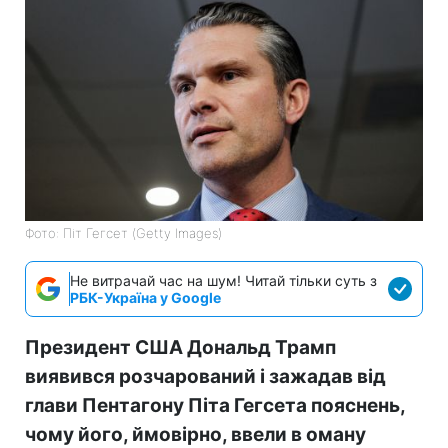
Фото: Піт Гегсет (Getty Images)
Не витрачай час на шум! Читай тільки суть з
РБК-Україна у Google
Президент США Дональд Трамп
виявився розчарований і зажадав від
глави Пентагону Піта Гегсета пояснень,
чому його, ймовірно, ввели в оману