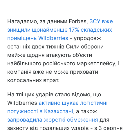
Нагадаємо, за даними Forbes,
ЗСУ вже
знищили щонайменше 17% складських
приміщень Wildberries
- упродовж
останніх двох тижнів Сили оборони
майже щодня атакують об'єкти
найбільшого російського маркетплейсу, і
компанія вже не може приховати
колосальних втрат.
На тлі цих ударів стало відомо, що
Wildberries
активно шукає логістичні
потужності в Казахстані
, а також
запровадила жорсткі обмеження
для
захисту від подальших ударів - з 3 серпня