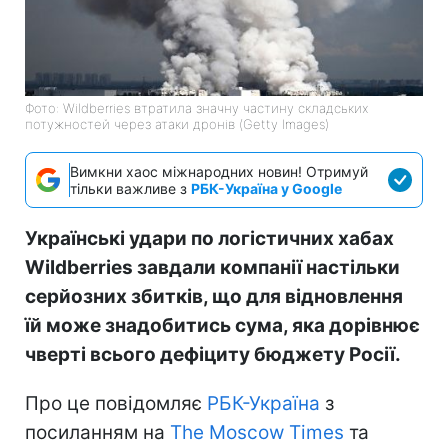
Фото: Wildberries втратила значну частину складських
потужностей через атаки дронів (Getty Images)
Вимкни хаос міжнародних новин! Отримуй
тільки важливе з
РБК-Україна у Google
Українські удари по логістичних хабах
Wildberries завдали компанії настільки
серйозних збитків, що для відновлення
їй може знадобитись сума, яка дорівнює
чверті всього дефіциту бюджету Росії.
Про це повідомляє
РБК-Україна
з
посиланням на
The Moscow Times
та