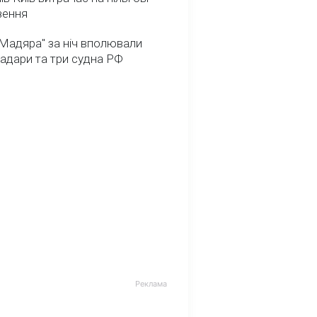
зення
Мадяра" за ніч вполювали
радари та три судна РФ