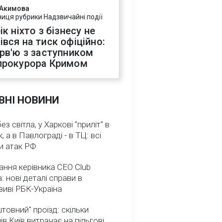
 Акимова
ниця рубрики Надзвичайні події
ік ніхто з бізнесу не
івся на тиск офіційно:
ерв'ю з заступником
прокурора Кримом
ВНІ НОВИНИ
з світла, у Харкові "приліт" в
, а в Павлограді - в ТЦ: всі
и атак РФ
ння керівника CEO Club
: нові деталі справи в
иві РБК-Україна
товний" проїзд: скільки
ів Київ витрачає на пільгові