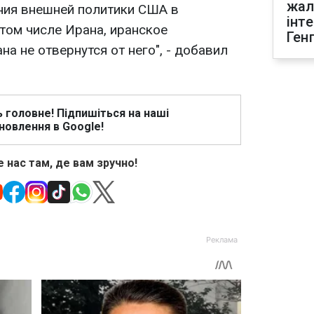
жал
ния внешней политики США в
інт
 том числе Ирана, иранское
Ген
на не отвернутся от него", - добавил
ь головне! Підпишіться на наші
новлення в Google!
 нас там, де вам зручно!