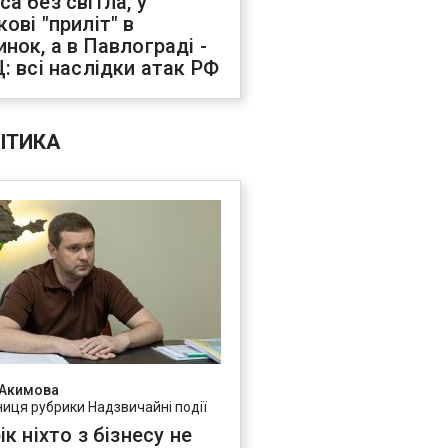
са без світла, у
ові "приліт" в
инок, а в Павлограді -
Ц: всі наслідки атак РФ
ІТИКА
 Акимова
ниця рубрики Надзвичайні події
ік ніхто з бізнесу не