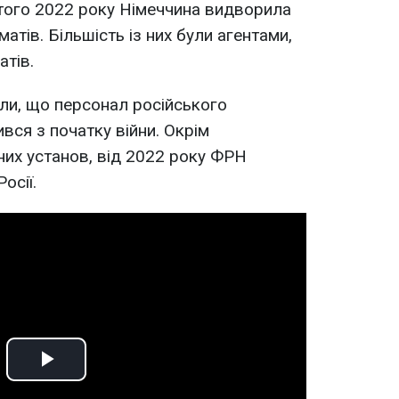
того 2022 року Німеччина видворила
атів. Більшість із них були агентами,
тів.
ли, що персонал російського
вся з початку війни. Окрім
них установ, від 2022 року ФРН
осії.
Play