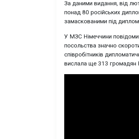
За даними видання, від лю
понад 80 російських диплом
замаскованими під диплома
У МЗС Німеччини повідоми
посольства значно скороти
співробітників дипломатич
вислала ще 313 громадян Р