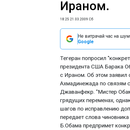
Ираном.
18:25 21.03.2009 Сб
Не витрачай час на шум!
Google
Тегеран попросил "конкре
президента США Барака О
с Ираном. Об этом заявил
Ахмадинежада по связям 
Джаванфекр. "Мистер Обам
грядущих переменах, однак
шагов по исправлению доп
передает слова чиновника 
Б.Обама предпримет конкр