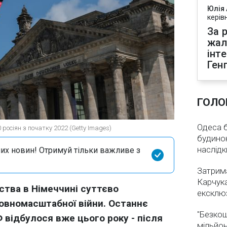
Юлія
керів
За р
жал
інт
Ген
ГОЛО
Одеса бе
росіян з початку 2022 (Getty Images)
будинок
наслідк
их новин! Отримуй тільки важливе з
Затрима
Карчука
ства в Німеччині суттєво
ексклюз
повномасштабної війни. Останнє
"Безкош
відбулося вже цього року - після
мільйон