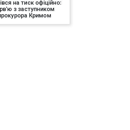
івся на тиск офіційно:
ерв'ю з заступником
прокурора Кримом