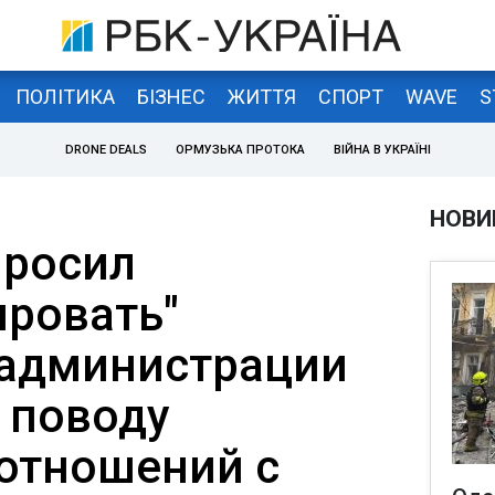
ПОЛІТИКА
БІЗНЕС
ЖИТТЯ
СПОРТ
WAVE
S
DRONE DEALS
ОРМУЗЬКА ПРОТОКА
ВІЙНА В УКРАЇНІ
НОВИ
просил
ировать"
 администрации
 поводу
отношений с