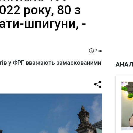
022 року, 80 з
ати-шпигуни, -
2 хв
тів у ФРГ вважають замаскованими
АНАЛ