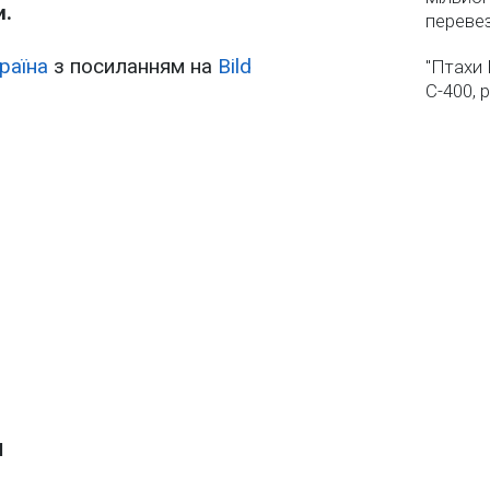
и.
переве
раїна
з посиланням на
Bild
"Птахи 
С-400, 
и