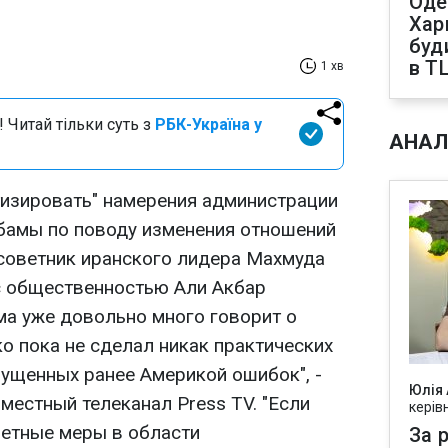
Оде
Харк
буд
в Т
1 хв
 Читай тільки суть з
РБК-Україна у
АНАЛ
тизировать" намерения администрации
бамы по поводу изменения отношений
 советник иранского лидера Махмуда
с общественностью Али Акбар
а уже довольно много говорит о
о пока не сделал никак практических
ущенных ранее Америкой ошибок", -
Юлія
местный телеканал Press TV. "Если
керів
етные меры в области
За р