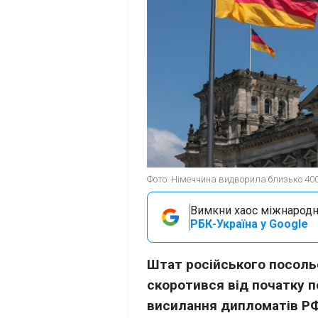
Фото: Німеччина видворила близько 400 
Вимкни хаос міжнародн
РБК-Україна у Google
Штат російського посоль
скоротився від початку 
висилання дипломатів РФ 