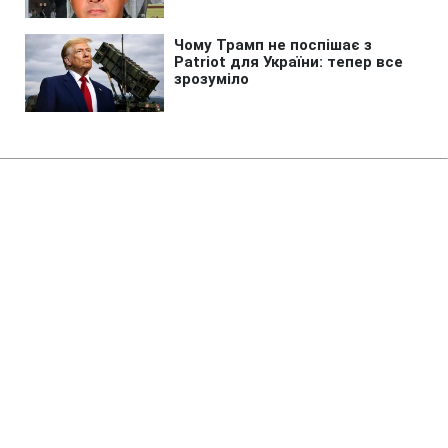
Головна
»
Новини
»
Війна в Україні
РФ оголосила "вільне
полювання" на авто в
Херсонській області, - ОВА
16:17 08.08.2026 Сб
1 хв
Найбільший ризик - біля супермаркетів,
ринків та АЗС
ВАЛЕРІЯ АБАБІНА