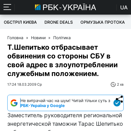
UA
ОБСТРІЛ КИЄВА
DRONE DEALS
ОРМУЗЬКА ПРОТОКА
Головна
»
Новини
»
Політика
Т.Шепитько отбрасывает
обвинения со стороны СБУ в
свой адрес в злоупотреблении
служебным положением.
17:24 18.03.2009 Ср
2 хв
Не витрачай час на шум! Читай тільки суть з
РБК-Україна у Google
Заместитель руководителя региональной
энергетической таможни Тарас Шепитько