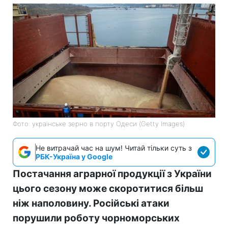
Фото: українське зерно в порту Одеси (Getty Images)
Не витрачай час на шум! Читай тільки суть з
РБК-Україна у Google
Постачання аграрної продукції з України
цього сезону може скоротитися більш
ніж наполовину. Російські атаки
порушили роботу чорноморських