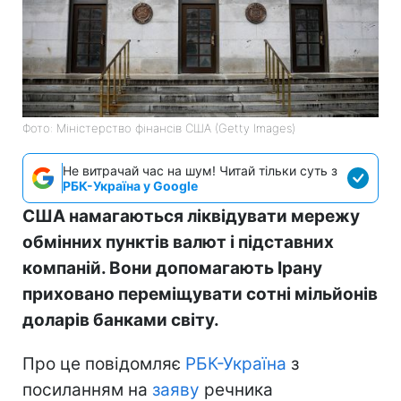
Фото: Міністерство фінансів СШA (Getty Images)
Не витрачай час на шум! Читай тільки суть з
РБК-Україна у Google
США намагаються ліквідувати мережу
обмінних пунктів валют і підставних
компаній. Вони допомагають Ірану
приховано переміщувати сотні мільйонів
доларів банками світу.
Про це повідомляє
РБК-Україна
з
посиланням на
заяву
речника