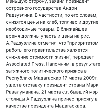
меньшую сторону, заявил президент
островного государства Андри
Радзуэлина. В частности, по его словам,
снизятся цены на хлеб, топливо и другие
необходимые товары. В ближайшее
время должны упасть и цены на рис.
А.Радзуэлина отметил, что "приоритетом
работы его правительства является
снижение стоимости жизни", передает
Associated Press. Напомним, в результате
затяжного политического кризиса в
Республике Мадагаскар 17 марта 2009г.
ушел в отставку президент страны Марк
Равалуманана. 21 марта с.г. бывший мэр
столицы А.Радзуэлина принес присягу в
качестве президента Мадагаскара.