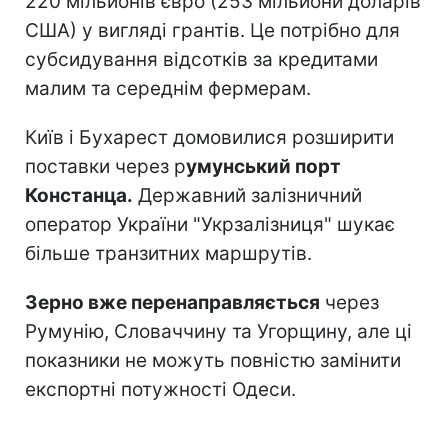
220 мільйонів євро (253 мільйони доларів
США) у вигляді грантів. Це потрібно для
субсидування відсотків за кредитами
малим та середнім фермерам.
Київ і Бухарест домовилися розширити
поставки через р
умунський порт
Констанца.
Державний залізничний
оператор України "Укрзалізниця" шукає
більше транзитних маршрутів.
Зерно вже перенаправляється
через
Румунію, Словаччину та Угорщину, але ці
показники не можуть повністю замінити
експортні потужності Одеси.