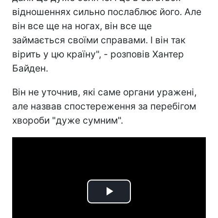
відношеннях сильно послаблює його. Але
він все ще на ногах, він все ще
займається своїми справами. І він так
вірить у цю країну", - розповів Хантер
Байден.
Він не уточнив, які саме органи уражені,
але назвав спостереження за перебігом
хвороби "дуже сумним".
Play