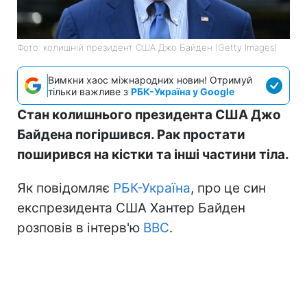
Фото: колишній президент США Джо Байден (Getty Images)
Вимкни хаос міжнародних новин! Отримуй
тільки важливе з
РБК-Україна у Google
Стан колишнього президента США Джо
Байдена погіршився. Рак простати
поширився на кістки та інші частини тіла.
Як повідомляє
РБК-Україна
, про це син
експрезидента США Хантер Байден
розповів в інтерв'ю
BBC
.