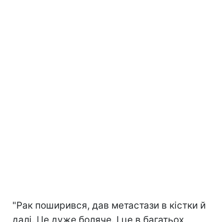
"Рак поширився, дав метастази в кістки й
далі. Це дуже боляче. І це в багатьох