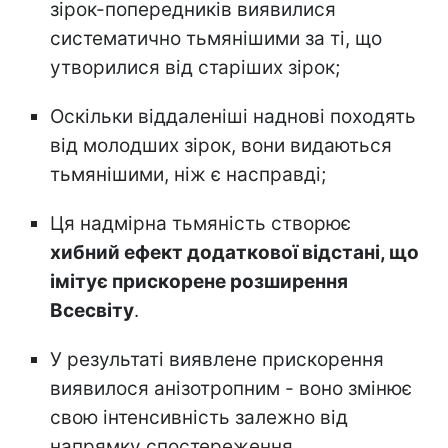
зірок-попередників виявилися
систематично тьмянішими за ті, що
утворилися від старіших зірок;
Оскільки віддаленіші наднові походять
від молодших зірок, вони видаються
тьмянішими, ніж є насправді;
Ця надмірна тьмяність створює
хибний ефект додаткової відстані, що
імітує прискорене розширення
Всесвіту
.
У результаті виявлене прискорення
виявилося анізотропним - воно змінює
свою інтенсивність залежно від
напрямку спостереження.