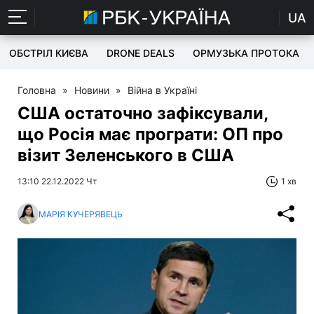
UA
ОБСТРІЛ КИЄВА
DRONE DEALS
ОРМУЗЬКА ПРОТОКА
Головна
»
Новини
»
Війна в Україні
США остаточно зафіксували,
що Росія має програти: ОП про
візит Зеленського в США
13:10 22.12.2022 Чт
1 хв
МАРІЯ КУЧЕРЯВЕЦЬ