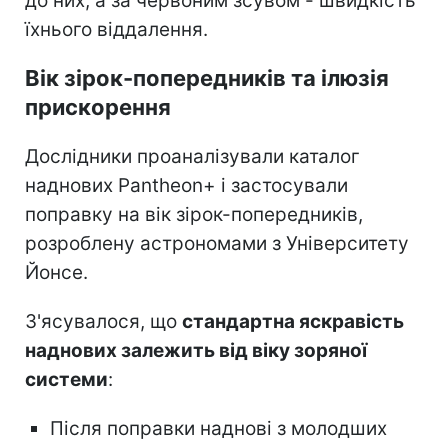
до них, а за червоним зсувом - швидкість
їхнього віддалення.
Вік зірок-попередників та ілюзія
прискорення
Дослідники проаналізували каталог
наднових Pantheon+ і застосували
поправку на вік зірок-попередників,
розроблену астрономами з Університету
Йонсе.
З'ясувалося, що
стандартна яскравість
наднових залежить від віку зоряної
системи
:
Після поправки наднові з молодших