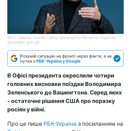
Фото; радник голови Офісу президента Михайло Подоляк
(president gov ua)
Розумій ситуацію на фронті через факти, а не
чутки з
РБК-Україна у Google
В Офісі президента окреслили чотири
головних висновки поїздки Володимира
Зеленського до Вашингтона. Серед яких
- остаточне рішення США про поразку
росіян у війні.
Про це пише
РБК-Україна
з посиланням на