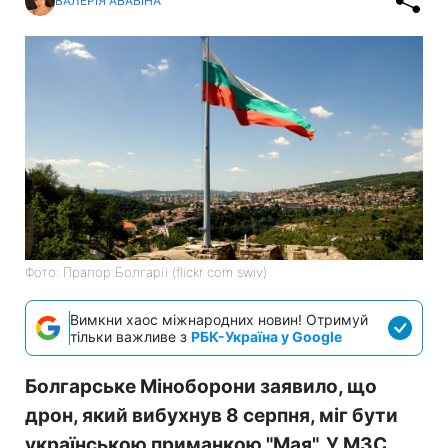
ВАЛЕРІЯ АБАБІНА
Фото: Прапор Болгарії (flickr com swiv)
Вимкни хаос міжнародних новин! Отримуй
тільки важливе з
РБК-Україна у Google
Болгарське Міноборони заявило, що
дрон, який вибухнув 8 серпня, міг бути
українською приманкою "Мая". У МЗС