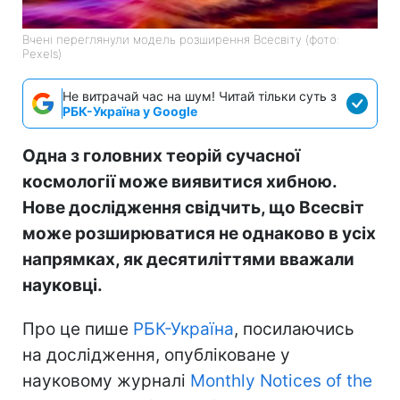
Вчені переглянули модель розширення Всесвіту (фото:
Pexels)
Не витрачай час на шум! Читай тільки суть з
РБК-Україна у Google
Одна з головних теорій сучасної
космології може виявитися хибною.
Нове дослідження свідчить, що Всесвіт
може розширюватися не однаково в усіх
напрямках, як десятиліттями вважали
науковці.
Про це пише
РБК-Україна
, посилаючись
на дослідження, опубліковане у
науковому журналі
Monthly Notices of the