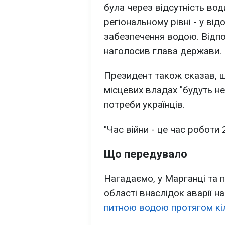
була через відсутність вод
регіональному рівні - у від
забезпечення водою. Відпов
наголосив глава держави.
Президент також сказав, щ
місцевих владах "будуть н
потреби українців.
"Час війни - це час роботи 
Що передувало
Нагадаємо, у Марганці та 
області внаслідок аварії н
питною водою протягом кіл