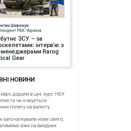
янтин Широкун
пондент РБК-Україна
бутнє ЗСУ – за
оскелетами: інтерв'ю з
-менеджерами Rarog
ical Gear
ВНІ НОВИНИ
 євро додали в ціні: курс НБУ
рпня та чи очікується
ення попиту на валюту
ні започаткували нове свято,
атимемо вже на вихідних