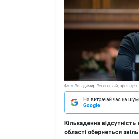
Фото: Володимир Зеленський, президент У
Не витрачай час на шум!
Google
Кількаденна відсутність 
області обернеться звіль