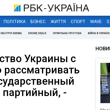
ПОЛІТИКА
БІЗНЕС
ЖИТТЯ
СПОРТ
WAVE
S
ОБСТРІЛ КИЄВА
DRONE DEALS
ОРМУЗЬКА ПРОТОКА
ВІЙНА В УКРАЇНІ
НОВИ
ство Украины с
 рассматривать
сударственный
е партийный, -