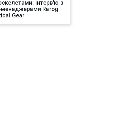
оскелетами: інтерв'ю з
-менеджерами Rarog
ical Gear