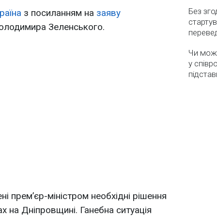
Без зго
раїна
з посиланням на
заяву
стартув
Володимира Зеленського.
перевед
Чи мож
у співр
підстав
ні прем’єр-міністром необхідні рішення
х на Дніпровщині. Ганебна ситуація