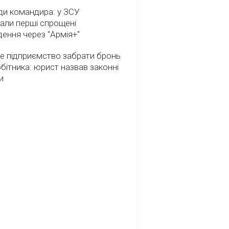
ди командира: у ЗСУ
али перші спрощені
ення через "Армія+"
е підприємство забрати бронь
обітника: юрист назвав законні
и