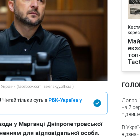
Кост
корес
Май
екз
топ
Tact
ГОЛО
країни (facebook.com_zelenskyy.official)
 Читай тільки суть з
РБК-Україна у
Долар і
на 7 се
підвищ
води у Марганці Дніпропетровської
В Украї
ненням для відповідальної особи.
відзнач