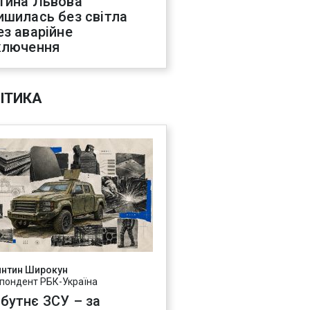
тина Львова
ишилась без світла
ез аварійне
ключення
ІТИКА
янтин Широкун
пондент РБК-Україна
бутнє ЗСУ – за