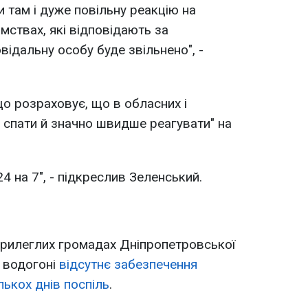
и там і дуже повільну реакцію на
омствах, які відповідають за
ідальну особу буде звільнено", -
о розраховує, що в обласних і
е спати й значно швидше реагувати" на
24 на 7", - підкреслив Зеленський.
прилеглих громадах Дніпропетровської
а водогоні
відсутнє забезпечення
ькох днів поспіль
.