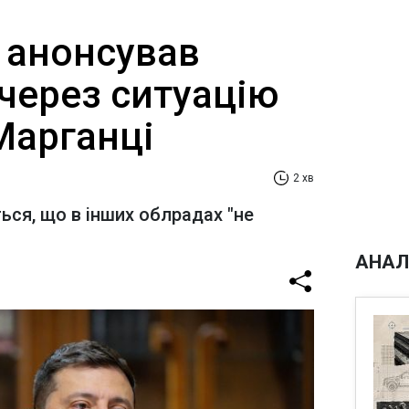
 анонсував
через ситуацію
Марганці
2 хв
ься, що в інших облрадах "не
АНАЛ