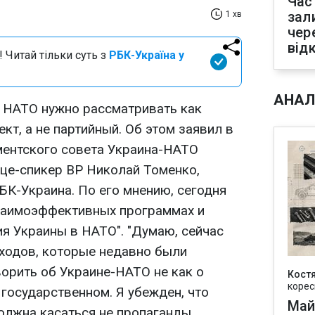
Час
зал
1 хв
чер
від
 Читай тільки суть з
РБК-Україна у
АНАЛ
 НАТО нужно рассматривать как
т, а не партийный. Об этом заявил в
ментского совета Украина-НАТО
ице-спикер ВР Николай Томенко,
БК-Украина. По его мнению, сегодня
заимоэффективных программах и
я Украины в НАТО". "Думаю, сейчас
дходов, которые недавно были
ворить об Украине-НАТО не как о
Кост
корес
о государственном. Я убежден, что
Май
олжна касаться не пропаганды