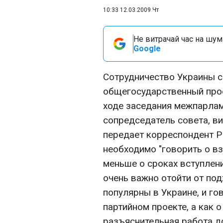
10:33 12.03.2009 Чт
Не витрачай час на шум!
Google
Сотрудничество Украины с
общегосударственный проек
ходе заседания межпарла
сопредседатель совета, в
передает корреспондент Р
необходимо "говорить о в
меньше о сроках вступлени
очень важно отойти от по
популярны в Украине, и го
партийном проекте, а как 
разъяснительная работа д