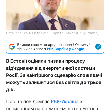
Фото: прем'єр-міністр Естонії Крістен Міхал (Getty Images)
Вимкни хаос міжнародних новин! Отримуй
тільки важливе з
РБК-Україна у Google
В Естонії оцінили ризики процесу
від'єднання від енергетичної системи
Росії. За найгіршого сценарію споживачі
можуть залишитися без світла до трьох
діб.
Про це повідомляє
РБК-Україна
з
посиланням на прем’єр-міністра Естонії