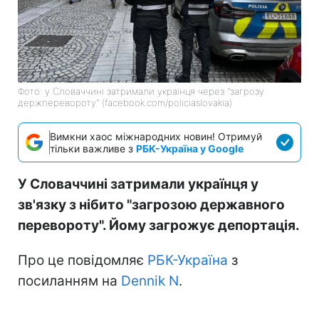
Фото: у Словаччині затримали українця через "загрозу
держперевороту" (facebook.com/policiaslovakia)
Вимкни хаос міжнародних новин! Отримуй
тільки важливе з
РБК-Україна у Google
У Словаччині затримали українця у
зв'язку з нібито "загрозою державного
перевороту". Йому загрожує депортація.
Про це повідомляє
РБК-Україна
з
посиланням на
Dennik N
.