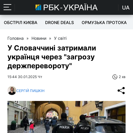
UA
ОБСТРІЛ КИЄВА
DRONE DEALS
ОРМУЗЬКА ПРОТОКА
Головна
»
Новини
»
У світі
У Словаччині затримали
українця через "загрозу
держперевороту"
15:44 30.01.2025 Чт
2 хв
СЕРГІЙ ПИШКІН