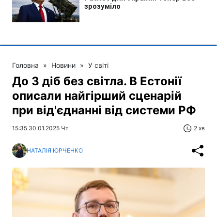
Головна
»
Новини
»
У світі
До 3 діб без світла. В Естонії
описали найгірший сценарій
при від'єднанні від системи РФ
15:35 30.01.2025 Чт
2 хв
НАТАЛІЯ ЮРЧЕНКО