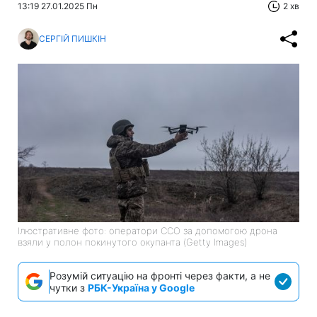
13:19 27.01.2025 Пн
2 хв
СЕРГІЙ ПИШКІН
Ілюстративне фото: оператори ССО за допомогою дрона
взяли у полон покинутого окупанта (Getty Images)
Розумій ситуацію на фронті через факти, а не
чутки з
РБК-Україна у Google