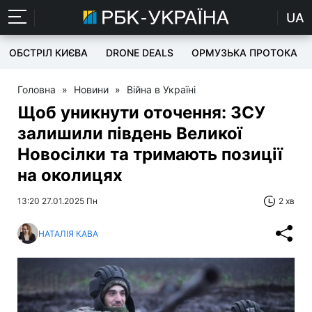
UA
ОБСТРІЛ КИЄВА
DRONE DEALS
ОРМУЗЬКА ПРОТОКА
Головна
»
Новини
»
Війна в Україні
Щоб уникнути оточення: ЗСУ
залишили південь Великої
Новосілки та тримають позиції
на околицях
13:20 27.01.2025 Пн
2 хв
НАТАЛІЯ КАВА