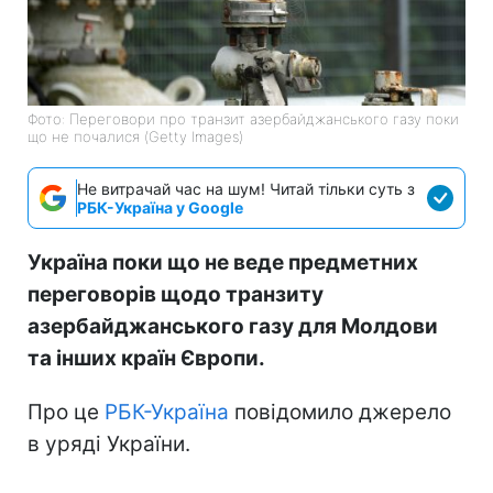
Фото: Переговори про транзит азербайджанського газу поки
що не почалися (Getty Images)
Не витрачай час на шум! Читай тільки суть з
РБК-Україна у Google
Україна поки що не веде предметних
переговорів щодо транзиту
азербайджанського газу для Молдови
та інших країн Європи.
Про це
РБК-Україна
повідомило джерело
в уряді України.