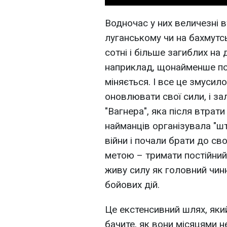
Водночас у них величезні в
луганському чи на бахмутсь
сотні і більше загиблих на
наприклад, щонайменше по
міняється. І все це змусил
оновлювати свої сили, і з
"Вагнера", яка після втрат
найманців організувала "шт
війни і почали брати до сво
метою – тримати постійний
живу силу як головний чин
бойових дій.
Це екстенсивний шлях, яки
бачите, як вони місяцями 