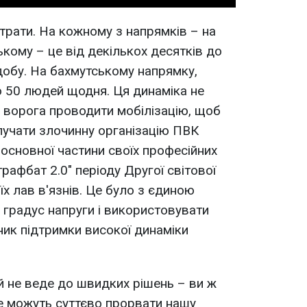
трати. На кожному з напрямків – на
кому – це від декількох десятків до
 добу. На бахмутському напрямку,
 50 людей щодня. Ця динаміка не
о ворога проводити мобілізацію, щоб
алучати злочинну організацію ПВК
и основної частини своїх професійних
рафбат 2.0" періоду Другої світової
їх лав в'язнів. Це було з єдиною
 градус напруги і використовувати
ник підтримки високої динаміки
й не веде до швидких рішень – ви ж
не можуть суттєво прорвати нашу