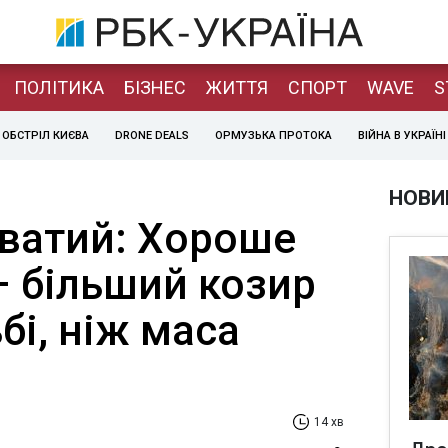
ПОЛІТИКА
БІЗНЕС
ЖИТТЯ
СПОРТ
WAVE
S
ОБСТРІЛ КИЄВА
DRONE DEALS
ОРМУЗЬКА ПРОТОКА
ВІЙНА В УКРАЇНІ
НОВИ
еватий: Хороше
– більший козир
бі, ніж маса
14 хв