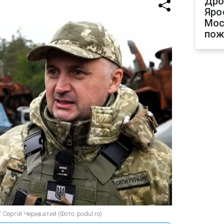
Дро
Яро
Мос
по
 Сергій Череватий (Фото: podul.ro)