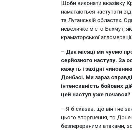
Щоби виконати вказівку Кр
намагаються наступати від
та Луганській областях. Од
невеличке місто Бахмут, як
краматорської агломерації
– Два місяці ми чуємо пр
серйозного наступу. За о
кажуть і західні чиновник
Донбасі. Ми зараз справд
інтенсивність бойових ді
цей наступ уже почався?
– Я б сказав, що він і не 
цього вторгнення, то Донец
безперервними атаками, зок