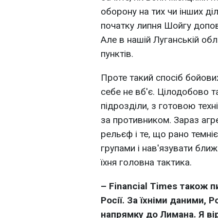
оборону на тих чи інших ді
початку липня Шойгу допові
Але в нашій Луганській обл
пунктів.
Проте такий спосіб бойови
себе не вб'є. Цілодобово т
підрозділи, з готовою тех
за противником. Зараз агр
рельєф і те, що рано темні
групами і нав'язувати ближн
їхня головна тактика.
– Financial Times також 
Росії. За їхніми даними, 
напрямку до Лимана. Я вір