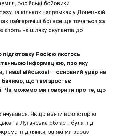
емля, російські бойовики
разу на кількох напрямках у Донецькій
нак найгарячіші бої все ще точаться за
е стоїть на шляху окупантів до
.
о підготовку Росією якогось
станньою інформацією, про яку
и, і наші військові – основний удар на
і бачимо, що там зростає
й. Чи можемо ми говорити про те, що
закінчувався. Якщо взяти всю історію
ька та Луганська області були під
рема ті ділянки, за які ми зараз