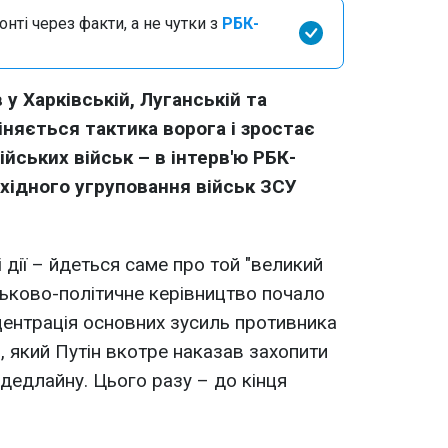
нті через факти, а не чутки з
РБК-
 у Харківській, Луганській та
іняється тактика ворога і зростає
йських військ – в інтерв'ю РБК-
Східного угруповання військ ЗСУ
і дії – йдеться саме про той "великий
йськово-політичне керівництво почало
центрація основних зусиль противника
, який Путін вкотре наказав захопити
дедлайну. Цього разу – до кінця