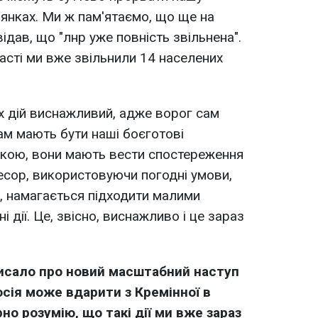
лянках. Ми ж пам'ятаємо, що ще на
дав, що "лнр уже повність звільнена".
асті ми вже звільнили 14 населених
х дій виснажливий, адже ворог сам
ам мають бути наші боєготові
нікою, вони мають вести спостереження
есор, використовуючи погодні умови,
є, намагається підходити малими
і дії. Це, звісно, виснажливо і це зараз
писало про новий масштабний наступ
Росія може вдарити з Кремінної в
но розумію, що такі дії ми вже зараз