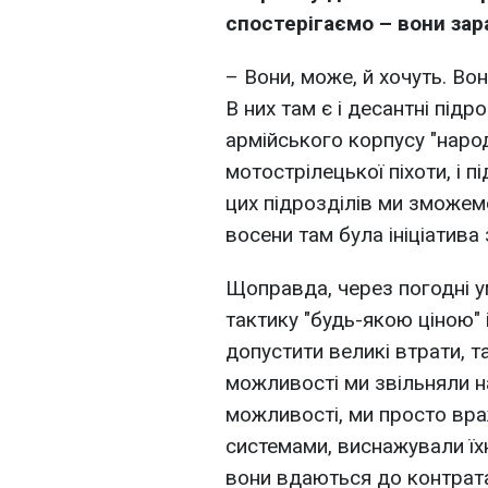
спостерігаємо – вони зар
– Вони, може, й хочуть. Вон
В них там є і десантні підр
армійського корпусу "народно
мотострілецької піхоти, і п
цих підрозділів ми зможем
восени там була ініціатива 
Щоправда, через погодні у
тактику "будь-якою ціною" 
допустити великі втрати, т
можливості ми звільняли на
можливості, ми просто вр
системами, виснажували їх
вони вдаються до контрата