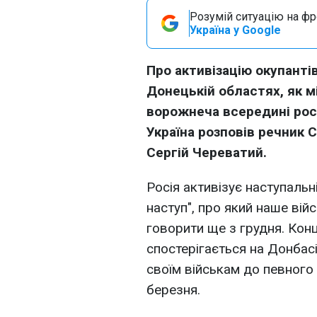
Розумій ситуацію на фро
Україна у Google
Про активізацію окупантів
Донецькій областях, як м
ворожнеча всередині росі
Україна розповів речник 
Сергій Череватий.
Росія активізує наступальн
наступ", про який наше ві
говорити ще з грудня. Кон
спостерігається на Донбасі
своїм військам до певного 
березня.