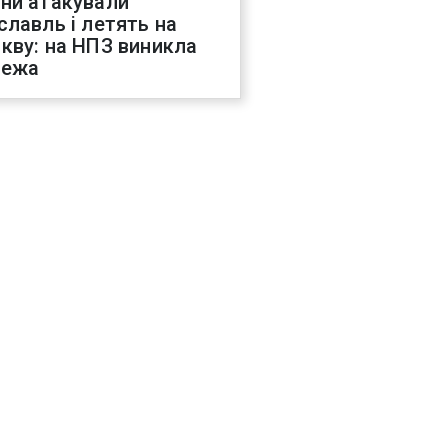
ни атакували
славль і летять на
кву: на НПЗ виникла
жежа