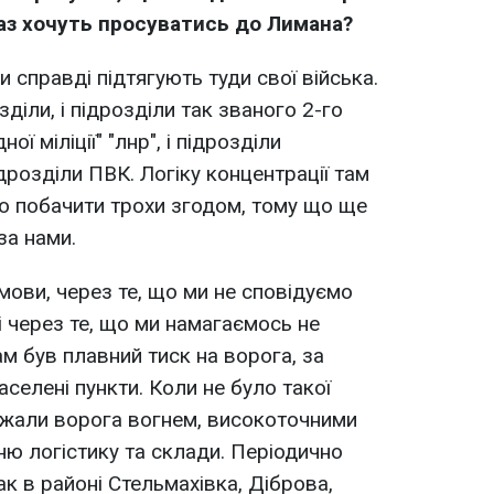
аз хочуть просуватись до Лимана?
и справді підтягують туди свої війська.
озділи, і підрозділи так званого 2-го
ї міліції" "лнр", і підрозділи
ідрозділи ПВК. Логіку концентрації там
о побачити трохи згодом, тому що ще
за нами.
мови, через те, що ми не сповідуємо
і через те, що ми намагаємось не
ам був плавний тиск на ворога, за
селені пункти. Коли не було такої
ажали ворога вогнем, високоточними
ню логістику та склади. Періодично
к в районі Стельмахівка, Діброва,