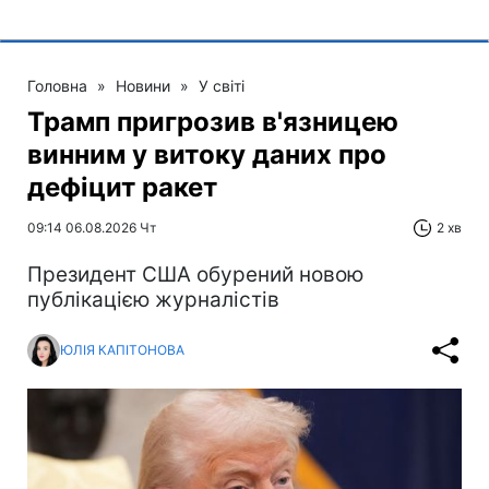
Головна
»
Новини
»
У світі
Трамп пригрозив в'язницею
винним у витоку даних про
дефіцит ракет
09:14 06.08.2026 Чт
2 хв
Президент США обурений новою
публікацією журналістів
ЮЛІЯ КАПІТОНОВА