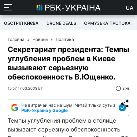
UA
ОБСТРІЛ КИЄВА
DRONE DEALS
ОРМУЗЬКА ПРОТОКА
Головна
»
Новини
»
Політика
Секретариат президента: Темпы
углубления проблем в Киеве
вызывают серьезную
обеспокоенность В.Ющенко.
15:57 17.03.2009 Вт
2 хв
Не витрачай час на шум! Читай тільки суть з
РБК-Україна у Google
Темпы углубления проблем в столице
вызывают серьезную обеспокоенность