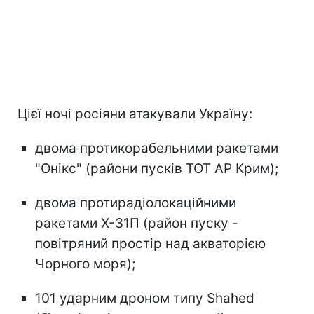
Цієї ночі росіяни атакували Україну:
двома протикорабельними ракетами
"Онікс" (райони пусків ТОТ АР Крим);
двома протирадіолокаційними
ракетами Х-31П (район пуску -
повітряний простір над акваторією
Чорного моря);
101 ударним дроном типу Shahed