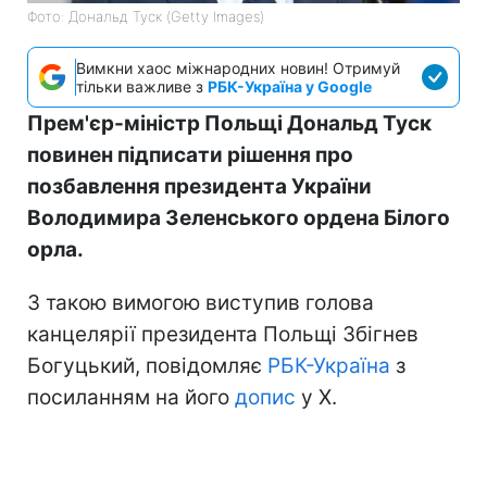
Фото: Дональд Туск (Getty Images)
Вимкни хаос міжнародних новин! Отримуй
тільки важливе з
РБК-Україна у Google
Прем'єр-міністр Польщі Дональд Туск
повинен підписати рішення про
позбавлення президента України
Володимира Зеленського ордена Білого
орла.
З такою вимогою виступив голова
канцелярії президента Польщі Збігнев
Богуцький, повідомляє
РБК-Україна
з
посиланням на його
допис
у X.