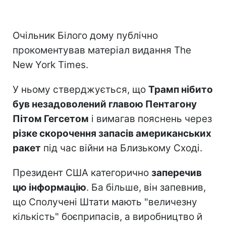
Очільник Білого дому публічно
прокоментував матеріал видання The
New York Times.
У ньому стверджується, що
Трамп нібито
був незадоволений главою Пентагону
Пітом Гегсетом
і вимагав пояснень через
різке скорочення запасів американських
ракет
під час війни на Близькому Сході.
Президент США категорично
заперечив
цю інформацію
. Ба більше, він запевнив,
що Сполучені Штати мають "величезну
кількість" боєприпасів, а виробництво й