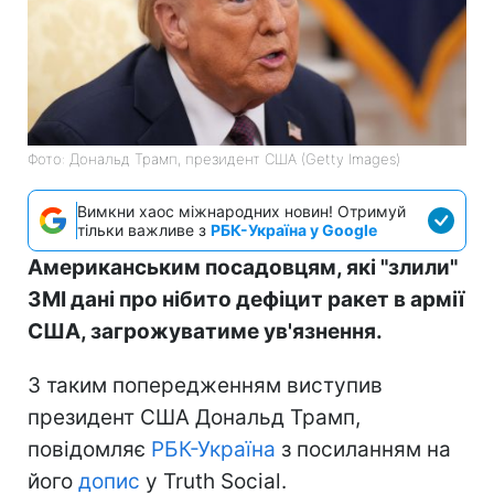
Фото: Дональд Трамп, президент США (Getty Images)
Вимкни хаос міжнародних новин! Отримуй
тільки важливе з
РБК-Україна у Google
Американським посадовцям, які "злили"
ЗМІ дані про нібито дефіцит ракет в армії
США, загрожуватиме ув'язнення.
З таким попередженням виступив
президент США Дональд Трамп,
повідомляє
РБК-Україна
з посиланням на
його
допис
у Truth Social.