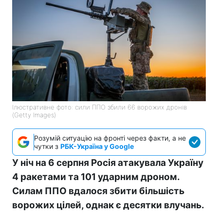
Ілюстративне фото: сили ППО збили 66 ворожих дронів
(Getty Images)
Розумій ситуацію на фронті через факти, а не
чутки з
РБК-Україна у Google
У ніч на 6 серпня Росія атакувала Україну
4 ракетами та 101 ударним дроном.
Силам ППО вдалося збити більшість
ворожих цілей, однак є десятки влучань.