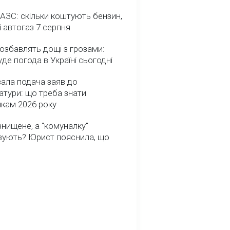
 АЗС: скільки коштують бензин,
і автогаз 7 серпня
озбавлять дощі з грозами:
де погода в Україні сьогодні
ала подача заяв до
атури: що треба знати
икам 2026 року
нищене, а "комуналку"
вують? Юрист пояснила, що