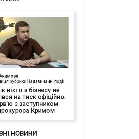
 Акимова
ниця рубрики Надзвичайні події
ік ніхто з бізнесу не
івся на тиск офіційно:
ерв'ю з заступником
прокурора Кримом
ВНІ НОВИНИ