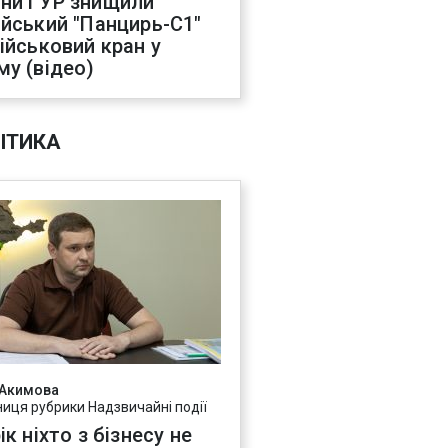
ни ГУР знищили
ійський "Панцирь-С1"
військовий кран у
му (відео)
ІТИКА
 Акимова
ниця рубрики Надзвичайні події
ік ніхто з бізнесу не