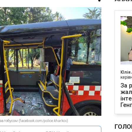
Юлія
керів
За р
жал
інт
Ген
втобусом (facebook.com/police.kharkov)
ГОЛО