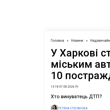
Головна
»
Новини
»
Надзвичайні
У Харкові с
міським ав
10 постраж
13:18 07.08.2026 Пт
Хто винуватець ДТП?
ТЕТЯНА СТЕПАНОВА