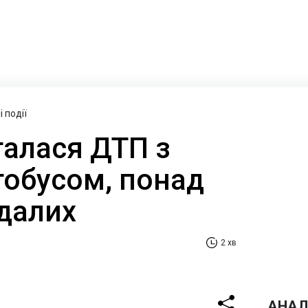
 події
талася ДТП з
тобусом, понад
далих
2 хв
АНАЛ