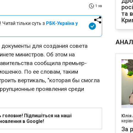
Дро
рос
1 хв
та 
Кри
 Читай тільки суть з
РБК-Україна у
АНАЛ
е документы для создания совета
инете министров. Об этом на
равительства сообщила премьер-
ошенко. По ее словам, таким
роить вертикаль, "которая бы смогла
ррупционные проявления среди
ь головне! Підпишіться на наші
Юлія
новлення в Google!
керів
За р