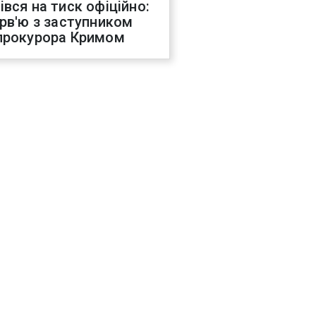
івся на тиск офіційно:
ерв'ю з заступником
прокурора Кримом