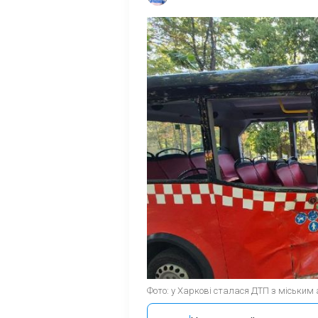
Фото: у Харкові сталася ДТП з міським а