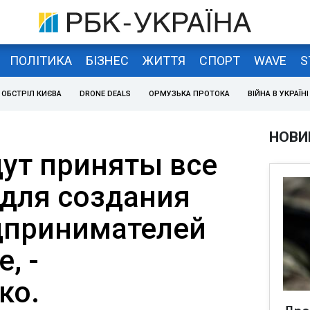
ПОЛІТИКА
БІЗНЕС
ЖИТТЯ
СПОРТ
WAVE
S
ОБСТРІЛ КИЄВА
DRONE DEALS
ОРМУЗЬКА ПРОТОКА
ВІЙНА В УКРАЇНІ
НОВИ
дут приняты все
для создания
дпринимателей
, -
ко.