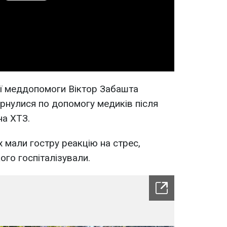
Video
ї меддопомоги Віктор Забашта
рнулися по допомогу медиків після
на ХТЗ.
х мали гостру реакцію на стрес,
ого госпіталізували.