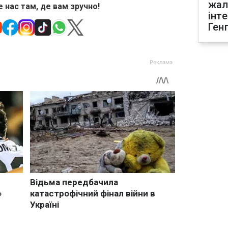
жал
 нас там, де вам зручно!
інт
Ген