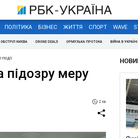
ПОЛІТИКА
БІЗНЕС
ЖИТТЯ
СПОРТ
WAVE
S
ОБСТРІЛ КИЄВА
DRONE DEALS
ОРМУЗЬКА ПРОТОКА
ВІЙНА В УКРАЇНІ
 події
НОВИ
а підозру меру
2 хв