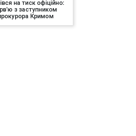
івся на тиск офіційно:
ерв'ю з заступником
прокурора Кримом