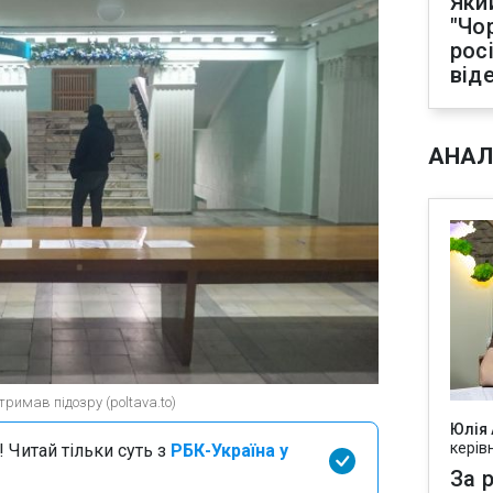
Яки
"Чо
рос
від
АНАЛ
имав підозру (poltava.to)
Юлія
керів
 Читай тільки суть з
РБК-Україна у
За р