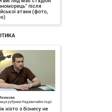
й вигляд має стадіон
рноморець" після
ійської атаки (фото,
ео)
ІТИКА
 Акимова
ниця рубрики Надзвичайні події
ік ніхто з бізнесу не