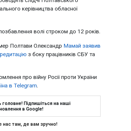
роводять слідчі Полтавського
ального керівництва обласної
 позбавлення волі строком до 12 років.
 мер Полтави Олександр
Мамай заявив
кредитацію
з боку працівників СБУ та
омлення про війну Росії проти України
їна в Telegram
.
ь головне! Підпишіться на наші
новлення в Google!
 нас там, де вам зручно!