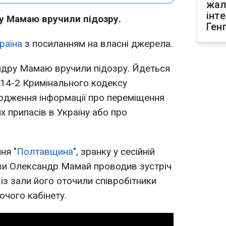
жал
інт
 Мамаю вручили підозру.
Ген
раїна
з посиланням на власні джерела.
ндру Мамаю вручили підозру. Йдеться
. 114-2 Кримінального кодексу
юдження інформації про переміщення
х припасів в Україну або про
ня "
Полтавщина
", зранку у сесійній
ави Олександр Мамай проводив зустріч
 із зали його оточили співробітники
очого кабінету.