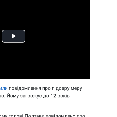
Play
Video
или
повідомлення про підозру меру
. Йому загрожує до 12 років
ому голові Полтави повідомлено про