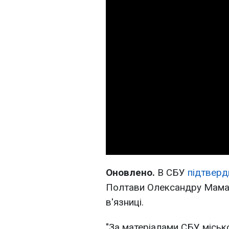
Оновлено.
В СБУ
підтверд
Полтави Олександру Мамаю
в'язниці.
"За матеріалами СБУ міськ