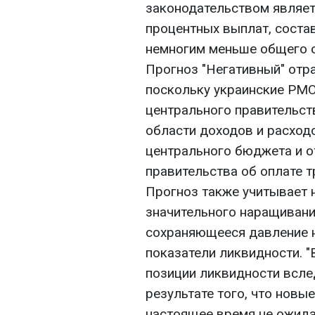
законодательством являе
процентных выплат, состав
немногим меньше общего о
Прогноз "Негативный" отр
поскольку украинские РМО
центрального правительст
области доходов и расходо
центрального бюджета и о
правительства об оплате 
Прогноз также учитывает 
значительного наращивания
сохраняющееся давление н
показатели ликвидности. 
позиции ликвидности всле
результате того, что новы
настоящее время не ожид