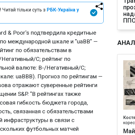
Тра
про
 Читай тільки суть з
РБК-Україна у
над
ПП
ard & Poor's подтвердила кредитные
 по международной шкале и "uaBB" —
АНАЛ
йтинг по обязательствам в
/Негативный/С; рейтинг по
льной валюте: В-/Негативный/С;
кале: uaBBB). Прогноз по рейтингам —
ьвова отражают суверенные рейтинги
щении S&P. "В рейтингах также
совая гибкость бюджета города,
сть, связанная с обязательствами
Кост
й инфраструктуры в связи с
корес
скольких футбольных матчей
Май