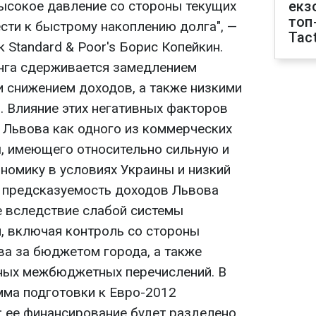
высокое давление со стороны текущих
екз
топ
сти к быстрому накоплению долга", —
Tact
 Standard & Poor's Борис Копейкин.
инга сдерживается замедлением
и снижением доходов, а также низкими
. Влияние этих негативных факторов
 Львова как одного из коммерческих
, имеющего относительно сильную и
омику в условиях Украины и низкий
 и предсказуемость доходов Львова
е вследствие слабой системы
 включая контроль со стороны
ва за бюджетом города, а также
ных межбюджетных перечислений. В
ма подготовки к Евро-2012
; ее финансирование будет разделено