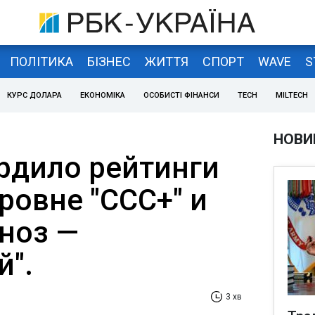
ПОЛІТИКА
БІЗНЕС
ЖИТТЯ
СПОРТ
WAVE
S
КУРС ДОЛАРА
ЕКОНОМІКА
ОСОБИСТІ ФІНАНСИ
TECH
MILTECH
НОВИ
рдило рейтинги
ровне "ССС+" и
гноз —
й".
3 хв