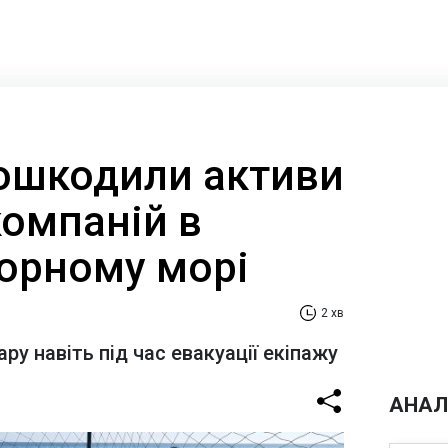
ошкодили активи
компаній в
Чорному морі
2 хв
ару навіть під час евакуації екіпажу
АНАЛ