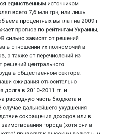
тся единственным источником
лял всего 7,6 млн грн, или лишь
бъема процентных выплат на 2009 г.
ажает прогноз по рейтингам Украины,
В сильно зависят от решений
ва в отношении их полномочий в
в, а также от перечислений из
т решений центрального
труда в общественном секторе.
наши ожидания относительно
 долга в 2010-2011 гг. и
а расходную часть бюджета и
"В случае дальнейшего ухудшения
дствие сокращения доходов или в
е заимствования города (хотя они в
аются) приведут к высоким валютным