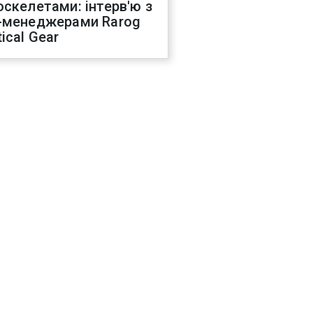
оскелетами: інтерв'ю з
-менеджерами Rarog
ical Gear