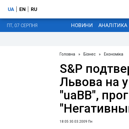
UA
EN
RU
НОВИНИ
АНАЛІТИКА
ПТ, 07 СЕРПНЯ
Головна
»
Бізнес
»
Економіка
S&P подтве
Львова на у
"uaBB", про
"Негативны
18:05 30.03.2009 Пн