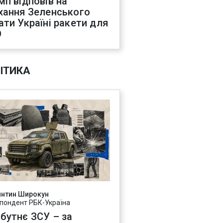
мп відповів на
хання Зеленського
ати Україні ракети для
О
ІТИКА
янтин Широкун
пондент РБК-Україна
бутнє ЗСУ – за