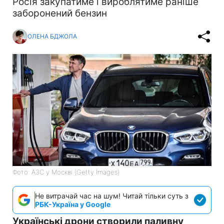
Росія закупатиме і вироблятиме раніше
заборонений бензин
ОЛЕНА БДЖОЛА
Фото: АЗС у Москві (Getty Images)
Не витрачай час на шум! Читай тільки суть з
РБК-Україна у Google
Українські дрони створили паливну