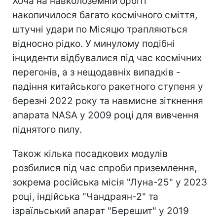
Хоча на навколоземній орбіті
накопичилося багато космічного сміття,
штучні удари по Місяцю трапляються
відносно рідко. У минулому подібні
інциденти відбувалися під час космічних
перегонів, а з нещодавніх випадків -
падіння китайського ракетного ступеня у
березні 2022 року та навмисне зіткнення
апарата NASA у 2009 році для вивчення
піднятого пилу.
Також кілька посадкових модулів
розбилися під час спроби приземлення,
зокрема російська місія "Луна-25" у 2023
році, індійська "Чандраян-2" та
ізраїльський апарат "Берешит" у 2019