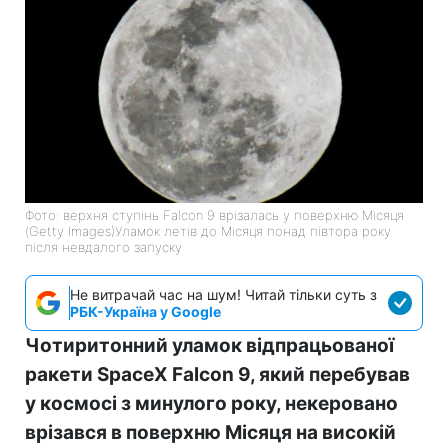
Фото: верхня ступінь Falcon 9 врізалась у поверхню Місяця
(Getty Images)Уламок летів до Місяця понад півтора року
після невдалого запуску
Не витрачай час на шум! Читай тільки суть з
РБК-Україна у Google
Чотиритонний уламок відпрацьованої
ракети SpaceX Falcon 9, який перебував
у космосі з минулого року, некеровано
врізався в поверхню Місяця на високій