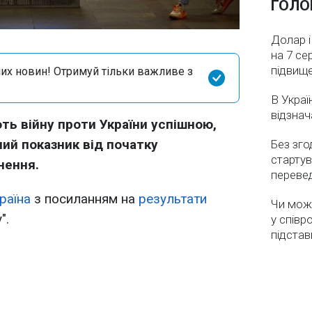
ГОЛО
Долар і
на 7 се
підвищ
их новин! Отримуй тільки важливе з
В Украї
відзнач
ють війну проти України успішною,
ий показник від початку
Без зго
стартув
нення.
перевед
раїна
з посиланням на
результати
Чи мож
".
у співр
підстав