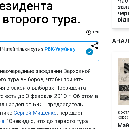
Час
езидента
зал
чер
второго тура.
від
1 хв
АНАЛ
 Читай тільки суть з
РБК-Україна у
внеочередные заседании Верховной
го тура выборов, чтобы принять
я в закон о выборах Президента
о есть до 3 февраля 2010 г. Об этом в
ил нардеп от БЮТ, председатель
итике
Сергей Мищенко
, передает
Кост
корес
на
. "Очевидно, что до первого тура
Май