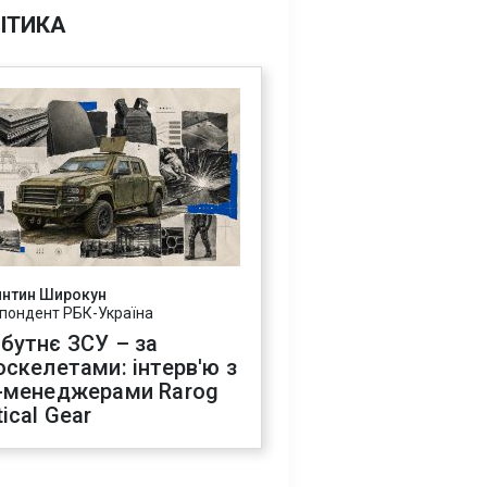
ІТИКА
янтин Широкун
пондент РБК-Україна
бутнє ЗСУ – за
оскелетами: інтерв'ю з
-менеджерами Rarog
ical Gear