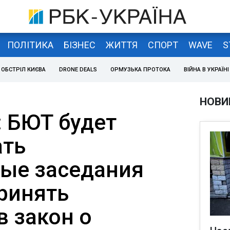
ПОЛІТИКА
БІЗНЕС
ЖИТТЯ
СПОРТ
WAVE
S
ОБСТРІЛ КИЄВА
DRONE DEALS
ОРМУЗЬКА ПРОТОКА
ВІЙНА В УКРАЇНІ
НОВИ
 БЮТ будет
ать
ые заседания
принять
в закон о