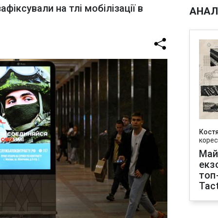
фіксували на тлі мобілізації в
АНАЛ
Кост
корес
Май
екз
топ
Tact