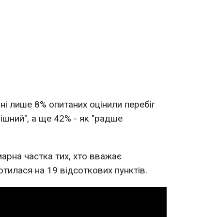
пні лише 8% опитаних оцінили перебіг
пішний", а ще 42% - як "радше
марна частка тих, хто вважає
тилася на 19 відсоткових пунктів.