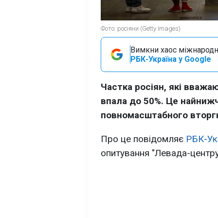
Фото: росіяни (Getty Images)
Вимкни хаос міжнародн
РБК-Україна у Google
Частка росіян, які вважа
впала до 50%. Це найнижч
повномасштабного вторг
Про це повідомляє
РБК-Ук
опитування "Левада-центру