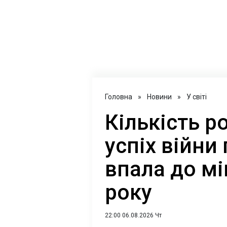
Головна
»
Новини
»
У світі
Кількість ро
успіх війни
впала до мі
року
22:00 06.08.2026 Чт