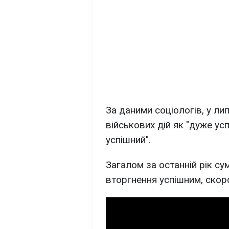
За даними соціологів, у ли
військових дій як "дуже ус
успішний".
Загалом за останній рік су
вторгнення успішним, скоро