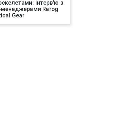
оскелетами: інтерв'ю з
-менеджерами Rarog
ical Gear