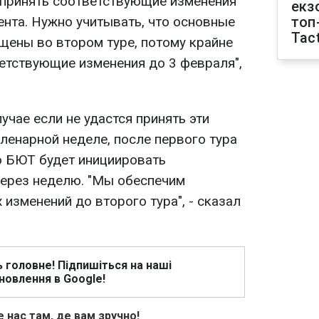
 принять соответствующие изменения
екз
ента. Нужно учитывать, что основные
топ
Tact
щены во втором туре, потому крайне
етствующие изменения до 3 февраля",
учае если не удастся принять эти
ленарной неделе, после первого тура
о БЮТ будет инициировать
ерез неделю. "Мы обеспечим
изменений до второго тура", - сказал
ь головне! Підпишіться на наші
новлення в Google!
 нас там, де вам зручно!