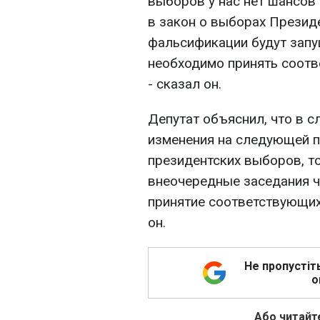
выборов у нас нет шансов
в закон о выборах Презид
фальсификации будут запу
необходимо принять соотв
- сказал он.
Депутат объяснил, что в сл
изменения на следующей п
президентских выборов, т
внеочередные заседания ч
принятие соответствующих 
он.
Не пропустіт
о
Або читайте