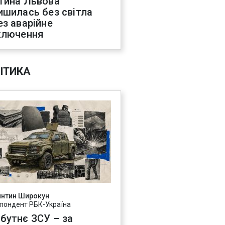
тина Львова
ишилась без світла
ез аварійне
ключення
ІТИКА
янтин Широкун
пондент РБК-Україна
бутнє ЗСУ – за