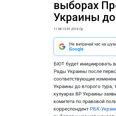
выборах Пр
Украины до 
11:38 13.01.2010 Ср
Не витрачай час на шум!
Google
БЮТ будет инициировать 
Рады Украины после перво
соответствующие изменени
Украины до второго тура, т
кулуарах ВР Украины заяв
комитета по правовой пол
корреспондент
РБК-Украи