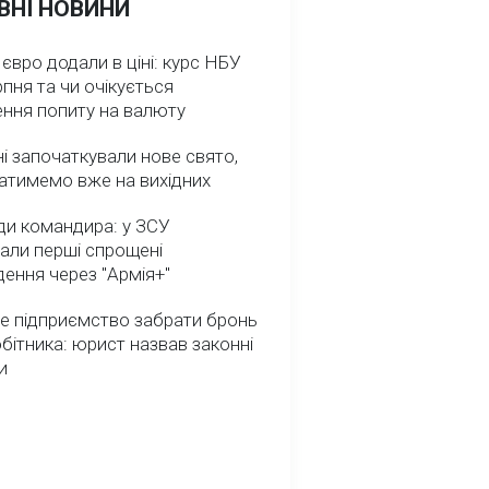
ВНІ НОВИНИ
 євро додали в ціні: курс НБУ
рпня та чи очікується
ення попиту на валюту
ні започаткували нове свято,
атимемо вже на вихідних
ди командира: у ЗСУ
али перші спрощені
ення через "Армія+"
е підприємство забрати бронь
обітника: юрист назвав законні
и