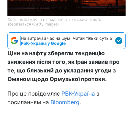
Фото: незважаючи на падіння цін, невизначеність
зберігається (Getty Images)
Не витрачай час на шум! Читай тільки суть з
РБК-Україна у Google
Ціни на нафту зберегли тенденцію
зниження після того, як Іран заявив про
те, що близький до укладання угоди з
Оманом щодо Ормузької протоки.
Про це повідомляє
РБК-Україна
з
посиланням на
Bloomberg
.