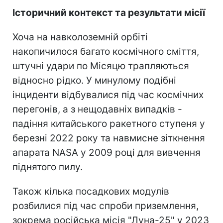
Історичний контекст та результати місії
Хоча на навколоземній орбіті
накопичилося багато космічного сміття,
штучні удари по Місяцю трапляються
відносно рідко. У минулому подібні
інциденти відбувалися під час космічних
перегонів, а з нещодавніх випадків -
падіння китайського ракетного ступеня у
березні 2022 року та навмисне зіткнення
апарата NASA у 2009 році для вивчення
піднятого пилу.
Також кілька посадкових модулів
розбилися під час спроби приземлення,
зокрема російська місія "Луна-25" у 2023