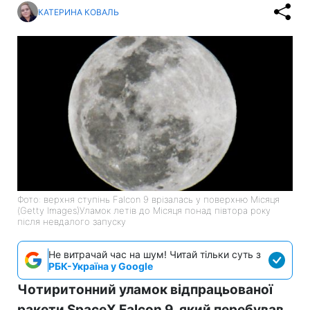
КАТЕРИНА КОВАЛЬ
Фото: верхня ступінь Falcon 9 врізалась у поверхню Місяця
(Getty Images)Уламок летів до Місяця понад півтора року
після невдалого запуску
Не витрачай час на шум! Читай тільки суть з
РБК-Україна у Google
Чотиритонний уламок відпрацьованої
ракети SpaceX Falcon 9, який перебував