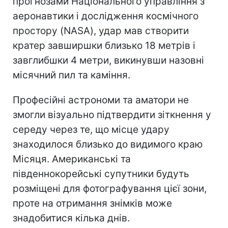
прогнозами Національного управління з
аеронавтики і дослідження космічного
простору (NASA), удар мав створити
кратер завширшки близько 18 метрів і
завглибшки 4 метри, викинувши назовні
місячний пил та каміння.
Професійні астрономи та аматори не
змогли візуально підтвердити зіткнення у
середу через те, що місце удару
знаходилося близько до видимого краю
Місяця. Американські та
південнокорейські супутники будуть
розміщені для фотографування цієї зони,
проте на отримання знімків може
знадобитися кілька днів.