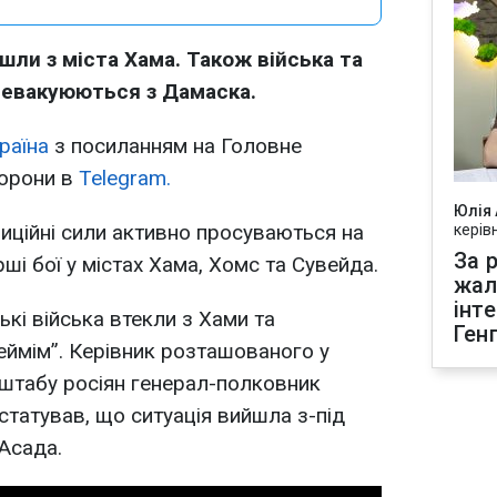
йшли з міста Хама. Також війська та
 евакуюються з Дамаска.
раїна
з посиланням на Головне
борони в
Telegram.
Юлія
зиційні сили активно просуваються на
керів
За р
рші бої у містах Хама, Хомс та Сувейда.
жал
інт
кі війська втекли з Хами та
Ген
ймім”. Керівник розташованого у
штабу росіян генерал-полковник
татував, що ситуація вийшла з-під
Асада.