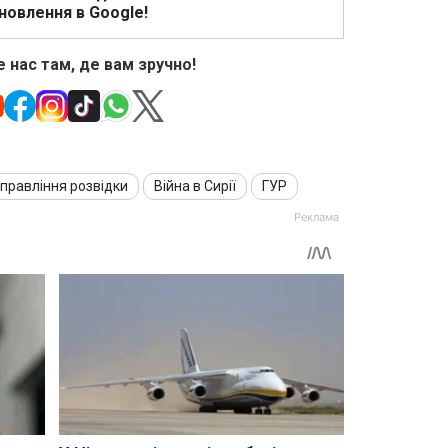
новлення в Google!
 нас там, де вам зручно!
правління розвідки
Війна в Сирії
ГУР