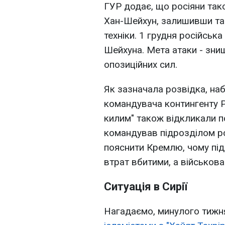
ГУР додає, що росіяни тако
Хан-Шейхун, залишивши та
техніки. 1 грудня російська
Шейхуна. Мета атаки - зни
опозиційних сил.
Як зазначала розвідка, на
командувача контингенту Р
килим" також відкликали 
командував підрозділом ро
пояснити Кремлю, чому пі
втрат вбитими, а військова
Ситуація в Сирії
Нагадаємо, минулого тижня