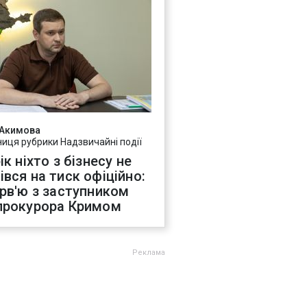
 Акимова
ниця рубрики Надзвичайні події
ік ніхто з бізнесу не
івся на тиск офіційно:
ерв'ю з заступником
прокурора Кримом