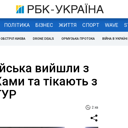
ПОЛІТИКА
БІЗНЕС
ЖИТТЯ
СПОРТ
WAVE
S
ОБСТРІЛ КИЄВА
DRONE DEALS
ОРМУЗЬКА ПРОТОКА
ВІЙНА В УКРАЇНІ
ійська вийшли з
Хами та тікають з
ГУР
2 хв