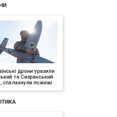
НИ
аїнські дрони уразили
ський та Сизранський
, спалахнули пожежі
ІТИКА