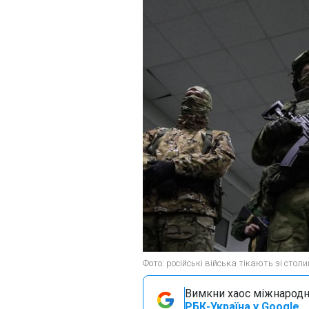
Фото: російські війська тікають зі столиц
Вимкни хаос міжнародн
РБК-Україна у Google