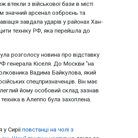
ж втекли з військової бази в місті
м значний арсенал озброєнь та
 авіація завдала ударів у районах Хан-
щити техніку РФ, яка перейшла до
була розголосу новина про відставку
Ф генерала Кіселя. До Москви "на
полковника Вадима Байкулова, який
сійських спецпризначенців. Він має
длеглий йому особовий склад зазнав
 техніка в Алеппо була захоплена.
 у Сирії
повстанці на чолі з