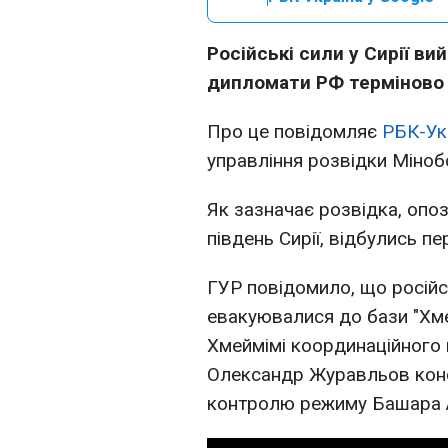
Російські сили у Сирії ви
дипломати РФ терміново
Про це повідомляє
РБК-Ук
управління розвідки Міно
Як зазначає розвідка, опо
південь Сирії, відбулись пе
ГУР повідомило, що російсь
евакуювалися до бази "Хме
Хмеймімі координаційного 
Олександр Журавльов конс
контролю режиму Башара 