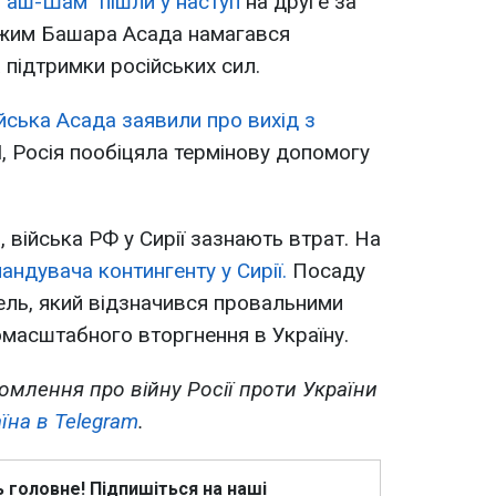
р аш-Шам" пішли у наступ
на друге за
ежим Башара Асада намагався
а підтримки російських сил.
йська Асада заявили про вихід з
, Росія пообіцяла термінову допомогу
 війська РФ у Сирії зазнають втрат. На
андувача контингенту у Сирії.
Посаду
сель, який відзначився провальними
омасштабного вторгнення в Україну.
омлення про війну Росії проти України
їна в Telegram
.
ь головне! Підпишіться на наші