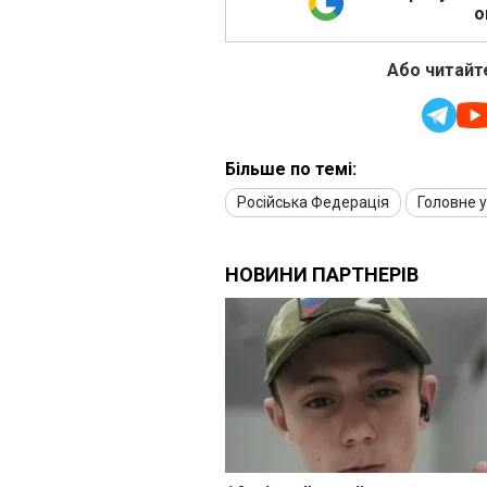
о
Або читайте
Більше по темі:
Російська Федерація
Головне у