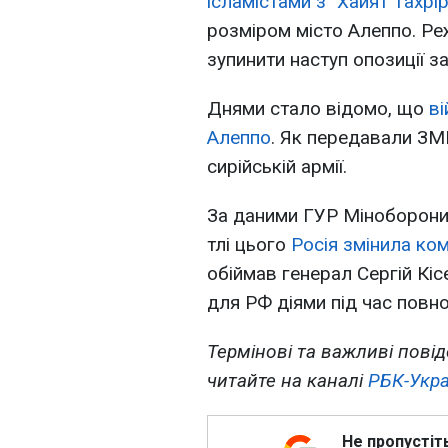
ісламістами з "Хайят Тахрі
розміром місто Алеппо. Р
зупинити наступ опозиції з
Днями стало відомо, що
ві
Алеппо
. Як передавали ЗМІ
сирійській армії.
За даними ГУР Міноборони,
тлі цього
Росія змінила ком
обіймав генерал Сергій Кі
для РФ діями під час повн
Термінові та важливі повід
читайте на каналі
РБК-Укра
Не пропустіт