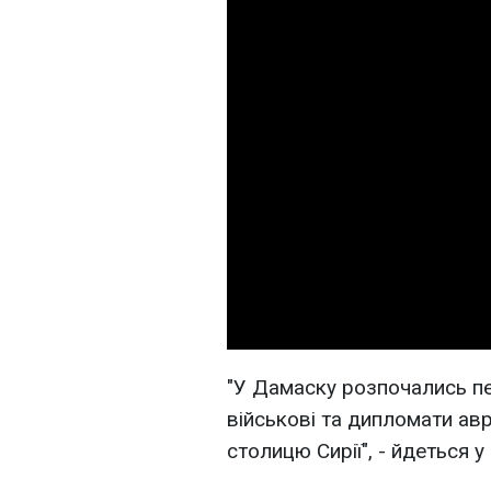
"У Дамаску розпочались пе
військові та дипломати ав
столицю Сирії", - йдеться у