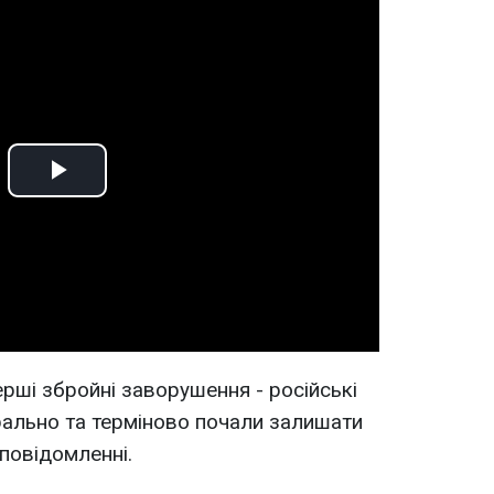
Play
Video
рші збройні заворушення - російські
рально та терміново почали залишати
 повідомленні.