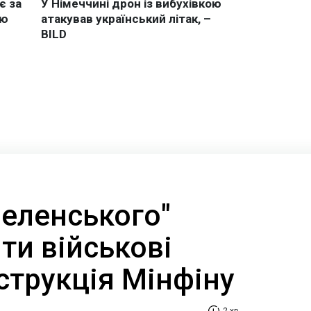
Зеленського"
ти військові
нструкція Мінфіну