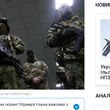
НОВИ
Укр
Іль
НПЗ
і Сирії (Getty Images)
АНАЛ
их новин! Отримуй тільки важливе з