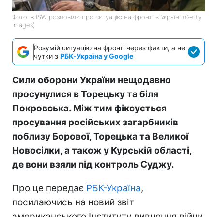
Фото: в ISW розповіли про ситуацію на фронті в Україні (Getty
Images)
Розумій ситуацію на фронті через факти, а не
чутки з
РБК-Україна у Google
Сили оборони України нещодавно
просунулися в Торецьку та біля
Покровська. Між тим фіксується
просування російських загарбників
поблизу Борової, Торецька та Великої
Новосілки, а також у Курській області,
де вони взяли під контроль Суджу.
Про це передає
РБК-Україна
,
посилаючись на новий звіт
американського Інституту вивчення війни