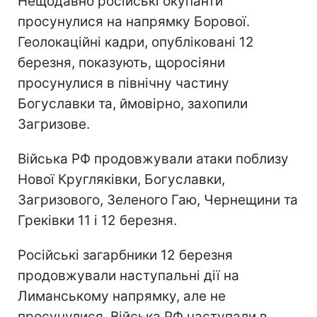
Нещодавно російські окупанти
просунулися на напрямку Борової.
Геолокаційні кадри, опубліковані 12
березня, показують, щоросіяни
просунулися в північну частину
Богуславки та, ймовірно, захопили
Загризове.
Війська РФ продовжували атаки поблизу
Нової Кругляківки, Богуславки,
Загризового, Зеленого Гаю, Чернещини та
Греківки 11 і 12 березня.
Російські загарбники 12 березня
продовжували наступальні дії на
Лиманському напрямку, але не
просунулися. Війська РФ наступали в