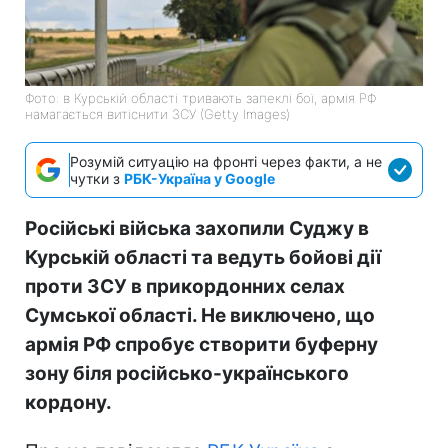
Фото: в Курській області тривають запеклі бої, армія РФ
намагається витіснити ЗСУ (Getty Images)
Розумій ситуацію на фронті через факти, а не
чутки з
РБК-Україна у Google
Російські війська захопили Суджу в
Курській області та ведуть бойові дії
проти ЗСУ в прикордонних селах
Сумської області. Не виключено, що
армія РФ спробує створити буферну
зону біля російсько-українського
кордону.