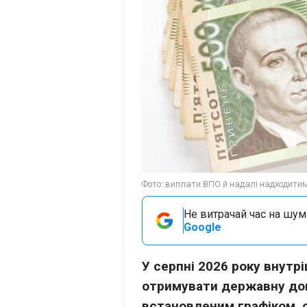
Фото: виплати ВПО й надалі надходитим
Не витрачай час на шум!
Google
У серпні 2026 року внут
отримувати державну до
встановленим графіком, 