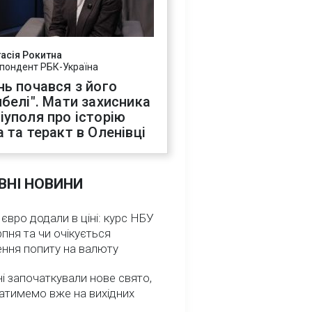
асія Рокитна
пондент РБК-Україна
нь почався з його
ибелі". Мати захисника
іуполя про історію
а та теракт в Оленівці
ВНІ НОВИНИ
 євро додали в ціні: курс НБУ
рпня та чи очікується
ення попиту на валюту
ні започаткували нове свято,
атимемо вже на вихідних