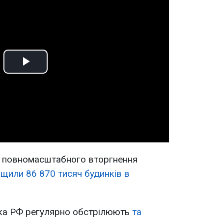
Play
Video
у повномасштабного вторгнення
щили 86 870 тисяч будинків в
ька РФ регулярно обстрілюють
та