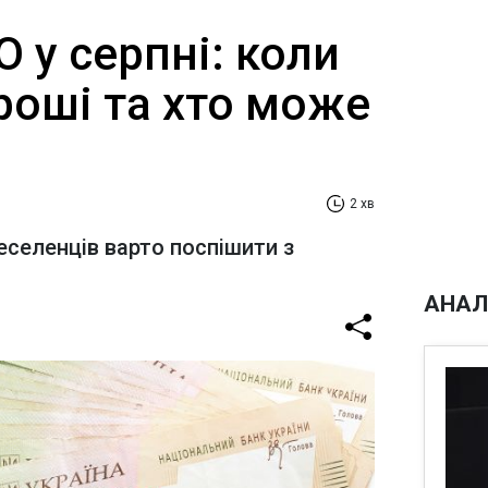
 у серпні: коли
роші та хто може
2 хв
селенців варто поспішити з
АНАЛ