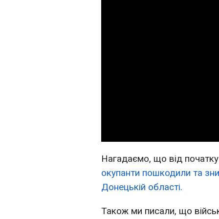
Нагадаємо, що від початк
окупанти пошкодили та зни
Донецькій області.
Також ми писали, що війс