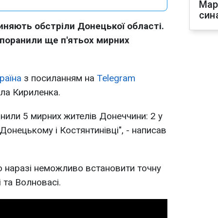
Мар
син
пиняють обстріли Донецької області.
 поранили ще п'ятьох мирних
раїна
з посиланням на
Telegram
ла Кириленка.
анили 5 мирних жителів Донеччини: 2 у
 Донецькому і Костянтинівці", - написав
о наразі неможливо встановити точну
і та Волновасі.