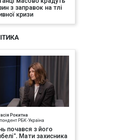
танці масово крадуть
зин з заправок на тлі
ивної кризи
ІТИКА
асія Рокитна
пондент РБК-Україна
нь почався з його
ибелі". Мати захисника