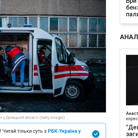
Бри
бен
пал
АНАЛ
Анаст
х у Донецькій області (Getty Images)
корес
"Де
 Читай тільки суть з
РБК-Україна у
заг