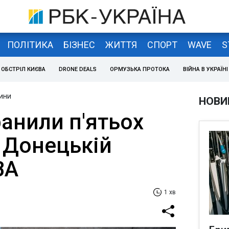
ПОЛІТИКА
БІЗНЕС
ЖИТТЯ
СПОРТ
WAVE
S
ОБСТРІЛ КИЄВА
DRONE DEALS
ОРМУЗЬКА ПРОТОКА
ВІЙНА В УКРАЇНІ
ини
НОВИ
анили п'ятьох
 Донецькій
ВА
1 хв