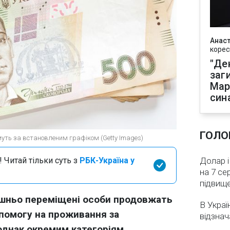
Анаст
корес
"Де
заг
Мар
син
ГОЛО
уть за встановленим графіком (Getty Images)
 Читай тільки суть з
РБК-Україна у
Долар і
на 7 се
підвищ
рішньо переміщені особи продовжать
В Украї
помогу на проживання за
відзнач
однак окремим категоріям