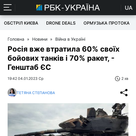
UA
ОБСТРІЛ КИЄВА
DRONE DEALS
ОРМУЗЬКА ПРОТОКА
Головна
»
Новини
»
Війна в Україні
Росія вже втратила 60% своїх
бойових танків і 70% ракет, -
Генштаб ЄС
19:42 04.01.2023 Ср
2 хв
ТЕТЯНА СТЕПАНОВА