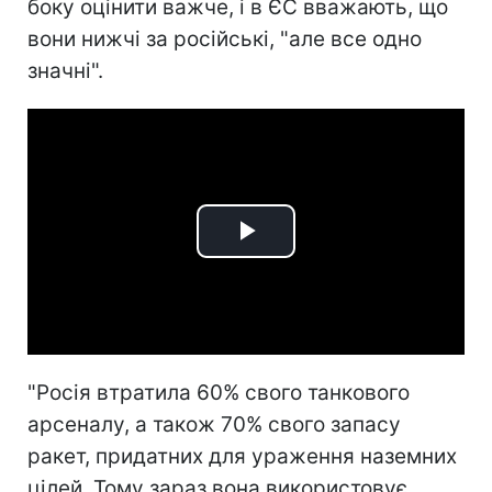
боку оцінити важче, і в ЄС вважають, що
вони нижчі за російські, "але все одно
значні".
Play
Video
"Росія втратила 60% свого танкового
арсеналу, а також 70% свого запасу
ракет, придатних для ураження наземних
цілей. Тому зараз вона використовує