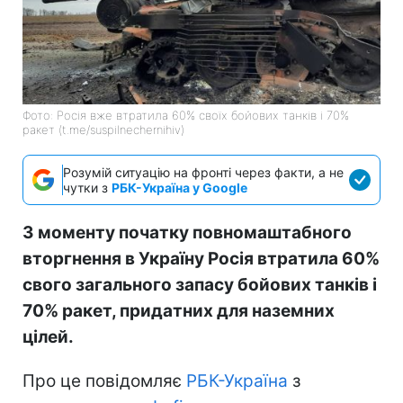
Фото: Росія вже втратила 60% своїх бойових танків і 70%
ракет (t.me/suspilnechernihiv)
Розумій ситуацію на фронті через факти, а не
чутки з
РБК-Україна у Google
З моменту початку повномаштабного
вторгнення в Україну Росія втратила 60%
свого загального запасу бойових танків і
70% ракет, придатних для наземних
цілей.
Про це повідомляє
РБК-Україна
з