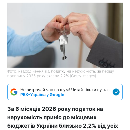
Фото: надходження від податку на нерухомість, за першу
половину 2026 року склали 2,2% (Getty Images)
Не витрачай час на шум! Читай тільки суть з
РБК-Україна у Google
За 6 місяців 2026 року податок на
нерухомість приніс до місцевих
бюджетів України близько 2,2% від усіх