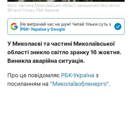
Фото: частина Миколаївської області залишилася без світла
(Віталій Носач, РБК-Україна)
Не витрачай час на шум! Читай тільки суть з
РБК-Україна у Google
У Миколаєві та частині Миколаївської
області зникло світло зранку 16 жовтня.
Виникла аварійна ситуація.
Про це повідомляє
РБК-Україна
з
посиланням на
"Миколаївобленерго".