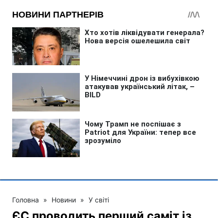
Головна
»
Новини
»
У світі
ЄС проводить перший саміт із