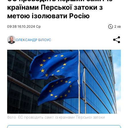
країнами Перської затоки з
метою ізолювати Росію
09:38 16.10.2024 Ср
2 хв
ОЛЕКСАНДР БІЛОУС
Фото: ЄС проводить саміт із країнами Перської затоки