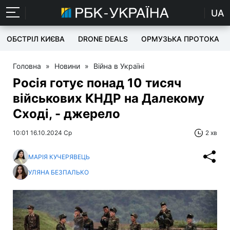
UA
ОБСТРІЛ КИЄВА
DRONE DEALS
ОРМУЗЬКА ПРОТОКА
Головна
»
Новини
»
Війна в Україні
Росія готує понад 10 тисяч
військових КНДР на Далекому
Сході, - джерело
10:01 16.10.2024 Ср
2 хв
МАРІЯ КУЧЕРЯВЕЦЬ
УЛЯНА БЕЗПАЛЬКО