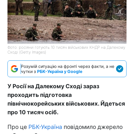
Фото: росіяни готують 10 тисяч військових КНДР на Далекому
Сході (Getty Images)
Розумій ситуацію на фронті через факти, а не
чутки з
РБК-Україна у Google
У Росії на Далекому Сході зараз
проходить підготовка
північнокорейських військових. Йдеться
про 10 тисяч осіб.
Про це
РБК-Україна
повідомило джерело