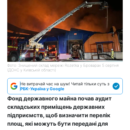
Фото: Знищений склад мережі Rozetka у Броварах 5 серпня
(ДСНС у Київській області)
Не витрачай час на шум! Читай тільки суть з
РБК-Україна у Google
Фонд державного майна почав аудит
складських приміщень державних
підприємств, щоб визначити перелік
площ, які можуть бути передані для