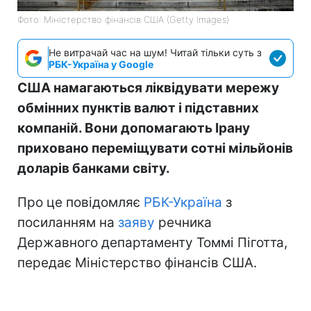
Фото: Міністерство фінансів СШA (Getty Images)
Не витрачай час на шум! Читай тільки суть з
РБК-Україна у Google
США намагаються ліквідувати мережу
обмінних пунктів валют і підставних
компаній. Вони допомагають Ірану
приховано переміщувати сотні мільйонів
доларів банками світу.
Про це повідомляє
РБК-Україна
з
посиланням на
заяву
речника
Державного департаменту Томмі Піготта,
передає Міністерство фінансів США.