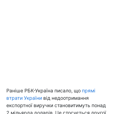
Раніше РБК-Україна писало, що
прямі
втрати України
від недоотримання
експортної виручки становитимуть понад
2 мільярда доларів. Це стосується другої