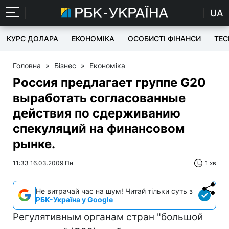
UA
КУРС ДОЛАРА
ЕКОНОМІКА
ОСОБИСТІ ФІНАНСИ
TEC
Головна
»
Бізнес
»
Економіка
Роcсия предлагает группе G20
выработать согласованные
действия по сдерживанию
спекуляций на финансовом
рынке.
11:33 16.03.2009 Пн
1 хв
Не витрачай час на шум! Читай тільки суть з
РБК-Україна у Google
Регулятивным органам стран "большой