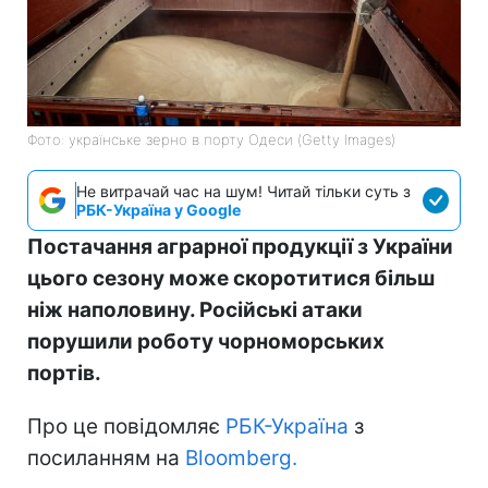
Фото: українське зерно в порту Одеси (Getty Images)
Не витрачай час на шум! Читай тільки суть з
РБК-Україна у Google
Постачання аграрної продукції з України
цього сезону може скоротитися більш
ніж наполовину. Російські атаки
порушили роботу чорноморських
портів.
Про це повідомляє
РБК-Україна
з
посиланням на
Bloomberg.