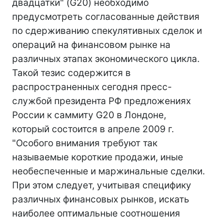
двадцатки" (G20) необходимо
предусмотреть согласованные действия
по сдерживанию спекулятивных сделок и
операций на финансовом рынке на
различных этапах экономического цикла.
Такой тезис содержится в
распространенных сегодня пресс-
службой президента РФ предложениях
России к саммиту G20 в Лондоне,
который состоится в апреле 2009 г.
"Особого внимания требуют так
называемые короткие продажи, иные
необеспеченные и маржинальные сделки.
При этом следует, учитывая специфику
различных финансовых рынков, искать
наиболее оптимальные соотношения