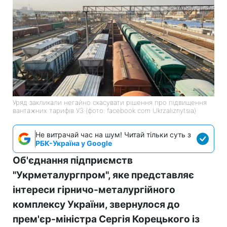
Уряд закликали негайно скасувати рішення про підвищення
вантажних тарифів УЗ (фото: facebook com Ukrzaliznytsia)
Не витрачай час на шум! Читай тільки суть з
РБК-Україна у Google
Об'єднання підприємств
"Укрметалургпром", яке представляє
інтереси гірничо-металургійного
комплексу України, звернулося до
прем'єр-міністра Сергія Корецького із