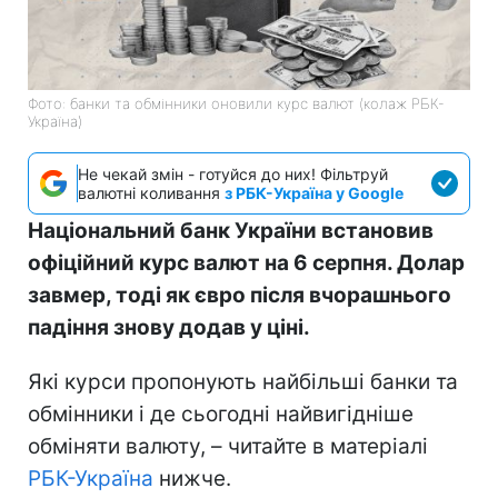
Фото: банки та обмінники оновили курс валют (колаж РБК-
Україна)
Не чекай змін - готуйся до них! Фільтруй
валютні коливання
з РБК-Україна у Google
Національний банк України встановив
офіційний курс валют на 6 серпня. Долар
завмер, тоді як євро після вчорашнього
падіння знову додав у ціні.
Які курси пропонують найбільші банки та
обмінники і де сьогодні найвигідніше
обміняти валюту, – читайте в матеріалі
РБК-Україна
нижче.