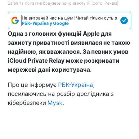
Safari та приватні браузери викривають IP (фото: Pexels)
Не витрачай час на шум! Читай тільки суть з
РБК-Україна у Google
Одна з головних функцій Apple для
захисту приватності виявилася не такою
надійною, як вважалося. За певних умов
iCloud Private Relay може розкривати
мережеві дані користувача.
Про це інформує
РБК-Україна
,
посилаючись на розбір дослідника з
кібербезпеки
Mysk
.