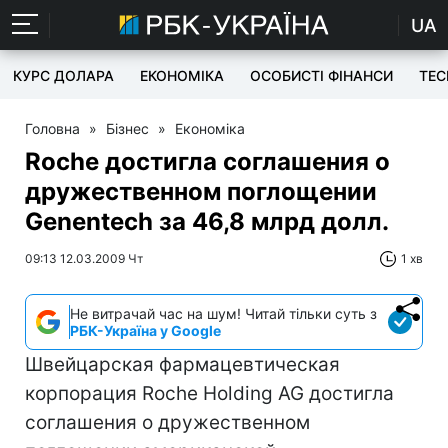
UA
КУРС ДОЛАРА
ЕКОНОМІКА
ОСОБИСТІ ФІНАНСИ
TEC
Головна
»
Бізнес
»
Економіка
Roche достигла соглашения о
дружественном поглощении
Genentech за 46,8 млрд долл.
09:13 12.03.2009 Чт
1 хв
Не витрачай час на шум! Читай тільки суть з
РБК-Україна у Google
Швейцарская фармацевтическая
корпорация Roche Holding AG достигла
соглашения о дружественном