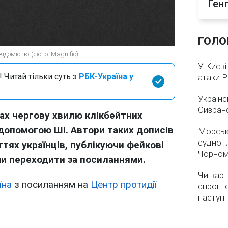
Ген
ГОЛО
домістю (фото: Magnific)
У Києві
 Читай тільки суть з
РБК-Україна у
атаки 
Українс
Сизран
х чергову хвилю клікбейтних
 допомогою ШІ. Автори таких дописів
Морськ
суднопл
тях українців, публікуючи фейкові
Чорном
ами переходити за посиланнями.
Чи варт
їна
з посиланням на
Центр протидії
спрогно
наступ