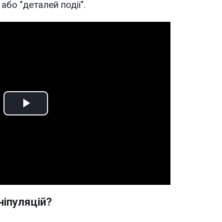
або "деталей події".
Play
Video
ніпуляцій?