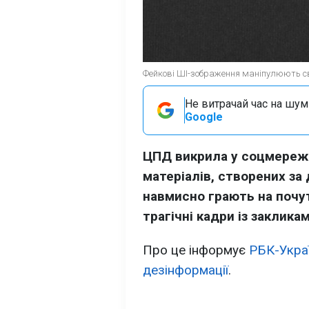
Фейкові ШІ-зображення маніпулюють сві
Не витрачай час на шум!
Google
ЦПД викрила у соцмережа
матеріалів, створених за
навмисно грають на почут
трагічні кадри із заклик
Про це інформує
РБК-Укра
дезінформації
.