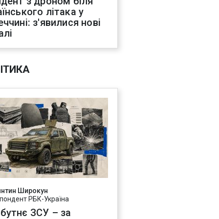
идент з дроном біля
аїнського літака у
еччині: з'явилися нові
алі
ІТИКА
янтин Широкун
пондент РБК-Україна
бутнє ЗСУ – за