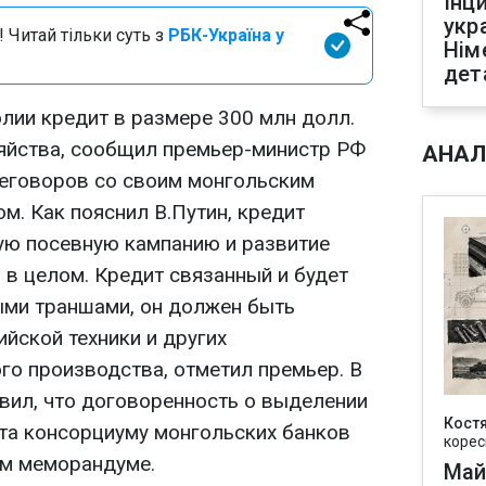
Інц
укр
 Читай тільки суть з
РБК-Україна у
Нім
дет
лии кредит в размере 300 млн долл.
зяйства, сообщил премьер-министр РФ
АНАЛ
еговоров со своим монгольским
м. Как пояснил В.Путин, кредит
ую посевную кампанию и развитие
в целом. Кредит связанный и будет
ыми траншами, он должен быть
ийской техники и других
го производства, отметил премьер. В
вил, что договоренность о выделении
Кост
та консорциуму монгольских банков
корес
ем меморандуме.
Май