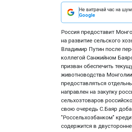
Не витрачай час на шум!
Google
Россия предоставит Монго
на развитие сельского хо
Владимир Путин после пер
коллегой Санжийном Баяро
призван обеспечить текущ
животноводства Монголии 
предоставляться отдельн
направлен на закупку росс
сельхозтоваров российско
свою очередь С.Баяр доба
"Россельхозбанком" креди
содержится в двусторонн