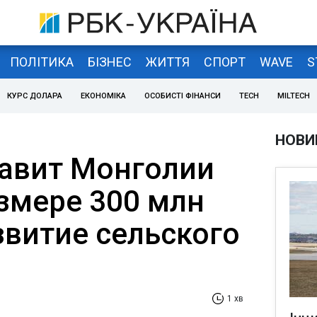
ПОЛІТИКА
БІЗНЕС
ЖИТТЯ
СПОРТ
WAVE
S
КУРС ДОЛАРА
ЕКОНОМІКА
ОСОБИСТІ ФІНАНСИ
TECH
MILTECH
НОВИ
авит Монголии
азмере 300 млн
звитие сельского
1 хв