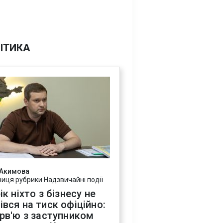
ІТИКА
 Акимова
ниця рубрики Надзвичайні події
ік ніхто з бізнесу не
івся на тиск офіційно:
ерв'ю з заступником