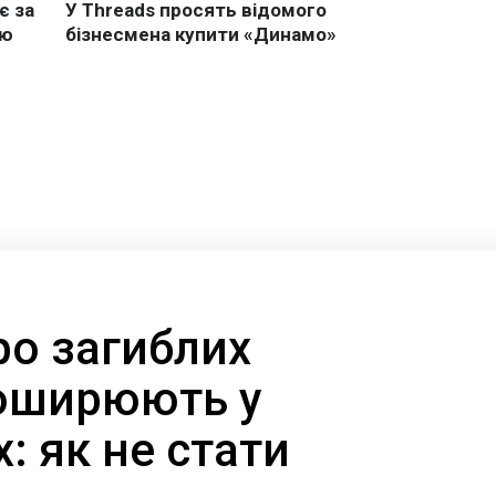
ро загиблих
поширюють у
 як не стати