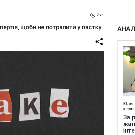
2 хв
ертів, щоби не потрапити у пастку
АНАЛ
Юлія
керів
За р
жал
інт