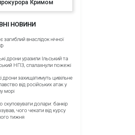
прокурора Кримом
ВНІ НОВИНИ
 є загиблий внаслідок нічної
РФ
ькі дрони уразили Ільський та
ський НПЗ, спалахнули пожежі
і дрони захищатимуть цивільне
авство від російських атак у
у морі
о скуповувати долари: банкір
зував, чого чекати від курсу
ного тижня