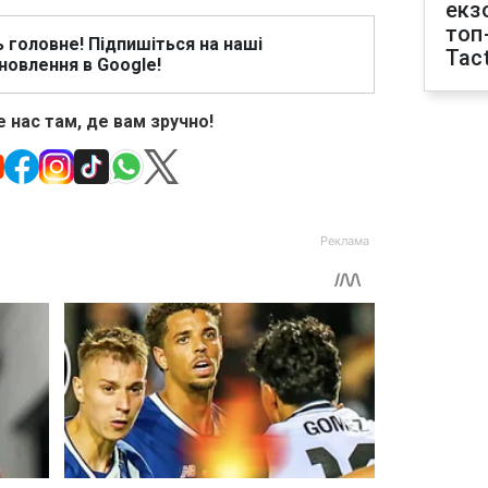
екз
топ
ь головне! Підпишіться на наші
Tact
новлення в Google!
 нас там, де вам зручно!