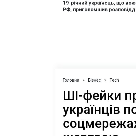
Головна
»
Бізнес
»
Tech
ШІ-фейки п
українців 
соцмережах: