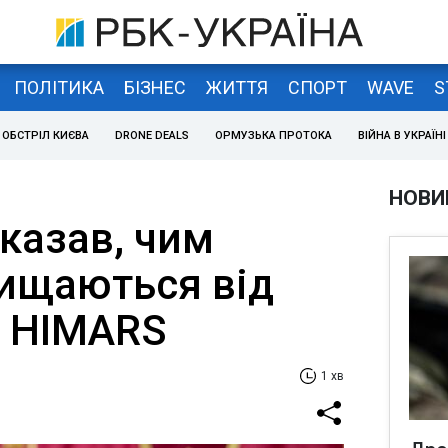
ПОЛІТИКА
БІЗНЕС
ЖИТТЯ
СПОРТ
WAVE
S
ОБСТРІЛ КИЄВА
DRONE DEALS
ОРМУЗЬКА ПРОТОКА
ВІЙНА В УКРАЇНІ
НОВИ
казав, чим
хищаються від
х HIMARS
1 хв