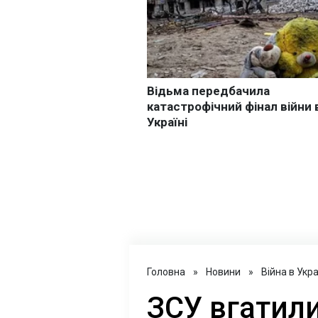
Головна
»
Новини
»
Війна в Укра
ЗСУ вгатил