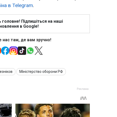
їна в Telegram
.
ь головне! Підпишіться на наші
новлення в Google!
 нас там, де вам зручно!
езніков
Міністерство оборони РФ