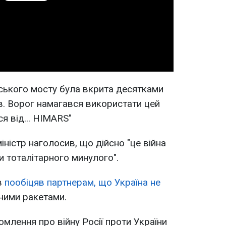
Play
Video
нського мосту була вкрита десятками
ів. Ворог намагався використати цей
я від... HIMARS"
міністр наголосив, що дійсно "це війна
и тоталітарного минулого".
в
пообіцяв партнерам, що Україна не
ними ракетами.
омлення про війну Росії проти України