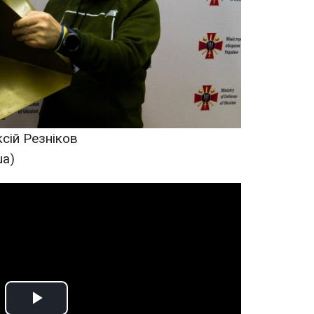
сій Резніков
ua)