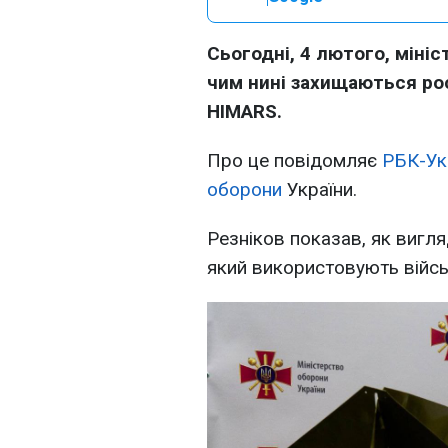
Сьогодні, 4 лютого, мініс
чим нині захищаються рос
HIMARS.
Про це повідомляє
РБК-Ук
оборони
України.
Резніков показав, як вигл
який використовують війсь