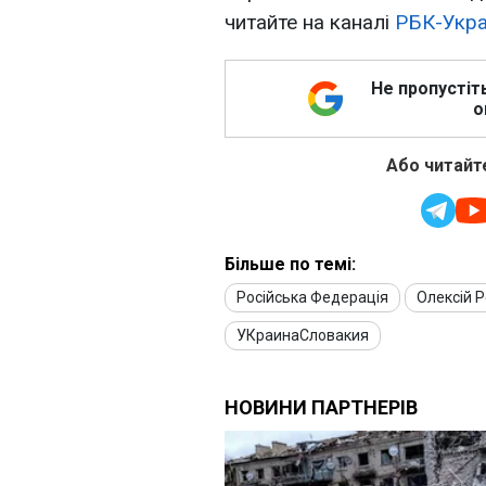
читайте на каналі
РБК-Укра
Не пропустіт
о
Або читайте
Більше по темі:
Російська Федерація
Олексій Р
УКраинаСловакия