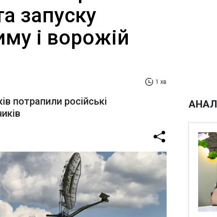
та запуску
иму і ворожій
1 хв
ків потрапили російські
АНАЛ
ників