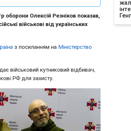
жал
інт
Ген
тр оборони Олексій Резніков показав,
ійські військові від українських
раїна
з посиланням на
Міністерство
ядає військовий кутниковий відбивач,
кові РФ для захисту.