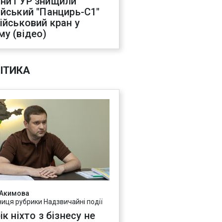
ни ГУР знищили
ійський "Панцирь-С1"
військовий кран у
му (відео)
ІТИКА
 Акимова
ниця рубрики Надзвичайні події
ік ніхто з бізнесу не