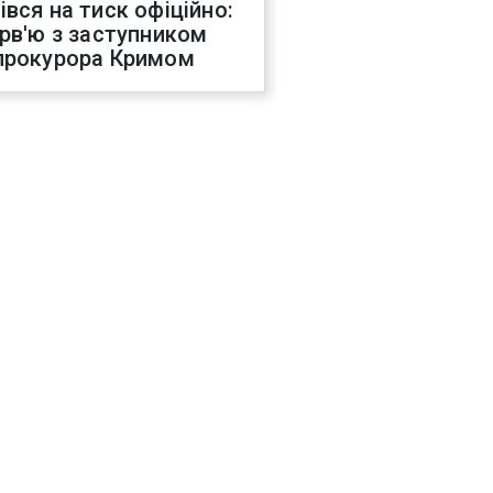
івся на тиск офіційно:
ерв'ю з заступником
прокурора Кримом