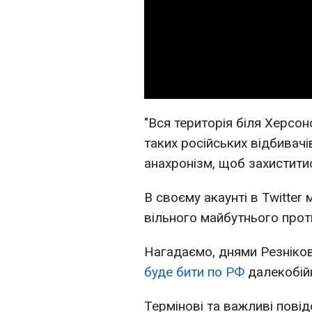
"Вся територія біля Херсо
таких російських відбивач
анахронізм, щоб захиститис
В своєму акаунті в Twitter 
вільного майбутнього прот
Нагадаємо, днями Резніко
буде бити по РФ
далекобій
Термінові та важливі повід