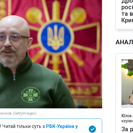
Дро
рос
та 
Кри
АНАЛ
езніков (GettyImages)
Юлія
керів
 Читай тільки суть з
РБК-Україна у
За р