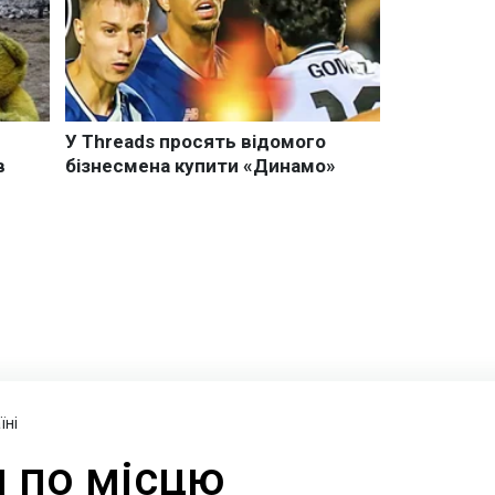
їні
и по місцю